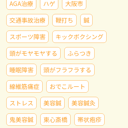
AGA治療
ハゲ
大阪市
交通事故治療
鞭打ち
鍼
スポーツ障害
キックボクシング
頭がモヤモヤする
ふらつき
睡眠障害
頭がフラフラする
線維筋痛症
おでこルート
ストレス
美容鍼
美容鍼灸
鬼美容鍼
東心斎橋
帯状疱疹