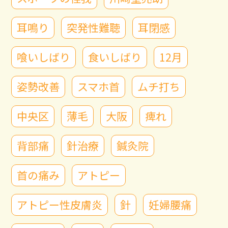
耳鳴り
突発性難聴
耳閉感
喰いしばり
食いしばり
12月
姿勢改善
スマホ首
ムチ打ち
中央区
薄毛
大阪
痺れ
背部痛
針治療
鍼灸院
首の痛み
アトピー
アトピー性皮膚炎
針
妊婦腰痛