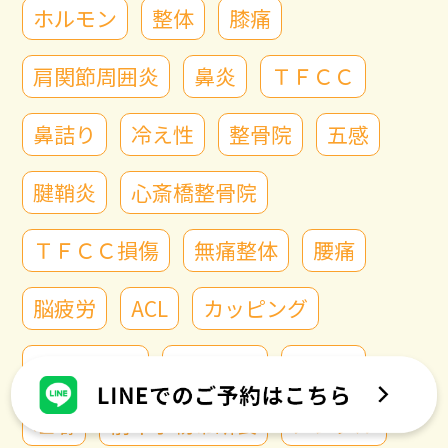
ホルモン
整体
膝痛
肩関節周囲炎
鼻炎
ＴＦＣＣ
鼻詰り
冷え性
整骨院
五感
腱鞘炎
心斎橋整骨院
ＴＦＣＣ損傷
無痛整体
腰痛
脳疲労
ACL
カッピング
手のしびれ
骨盤矯正
長堀橋
咀嚼
前十字靭帯断裂
メンタル