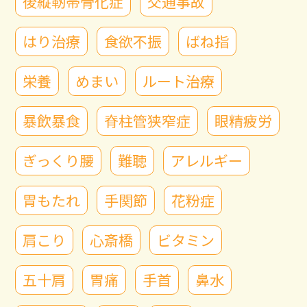
後縦靭帯骨化症
交通事故
はり治療
食欲不振
ばね指
栄養
めまい
ルート治療
暴飲暴食
脊柱管狭窄症
眼精疲労
ぎっくり腰
難聴
アレルギー
胃もたれ
手関節
花粉症
肩こり
心斎橋
ビタミン
五十肩
胃痛
手首
鼻水