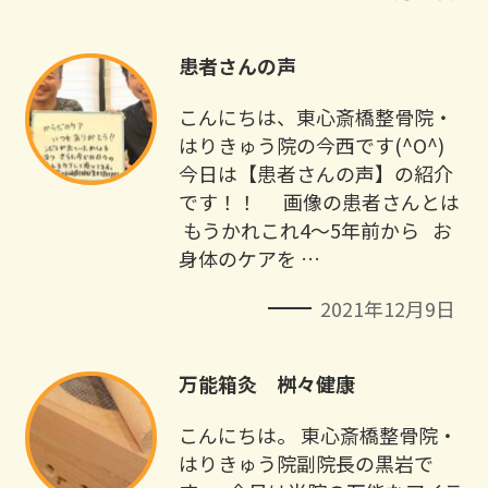
患者さんの声
こんにちは、東心斎橋整骨院・
はりきゅう院の今西です(^O^) ⁡ ⁡ ⁡ ⁡
今日は【患者さんの声】の紹介
です！！ ⁡ ⁡ ⁡ 画像の患者さんとは ⁡
⁡ もうかれこれ4〜5年前から ⁡ ⁡ お
身体のケアを …
2021年12月9日
万能箱灸 桝々健康
こんにちは。 東心斎橋整骨院・
はりきゅう院副院長の黒岩で