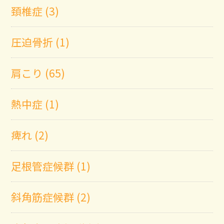
頚椎症 (3)
圧迫骨折 (1)
肩こり (65)
熱中症 (1)
痺れ (2)
足根管症候群 (1)
斜角筋症候群 (2)