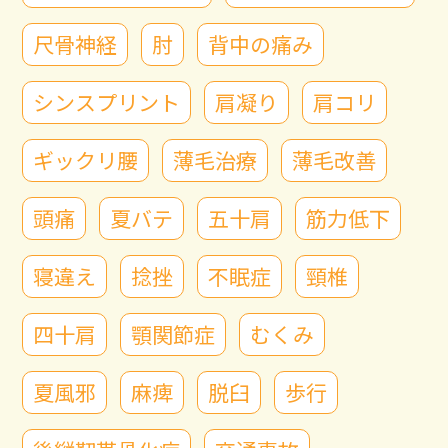
尺骨神経
肘
背中の痛み
シンスプリント
肩凝り
肩コリ
ギックリ腰
薄毛治療
薄毛改善
頭痛
夏バテ
五十肩
筋力低下
寝違え
捻挫
不眠症
頸椎
四十肩
顎関節症
むくみ
夏風邪
麻痺
脱臼
歩行