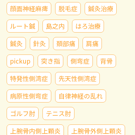
顔面神経麻痺
脱毛症
鍼灸治療
ルート鍼
島之内
はろ治療
鍼灸
針灸
頚部痛
肩痛
pickup
突き指
側弯症
背骨
特発性側湾症
先天性側湾症
病原性側弯症
自律神経の乱れ
ゴルフ肘
テニス肘
上腕骨内側上顆炎
上腕骨外側上顆炎