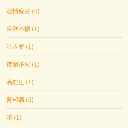
眼精疲労 (5)
食欲不振 (1)
吐き気 (1)
夜間多尿 (1)
高血圧 (1)
背部痛 (5)
咳 (1)