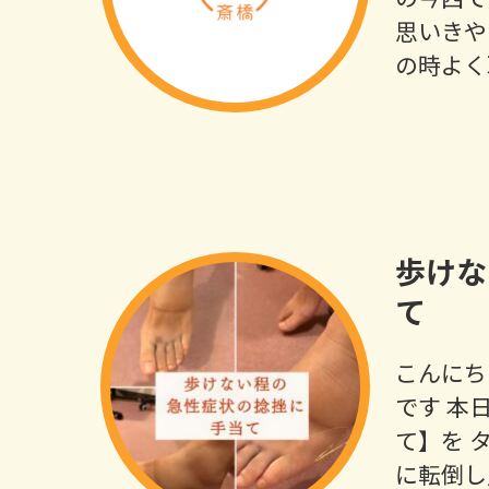
思いきや
の時よく
歩けな
て
こんにち
です 本
て】を 
に転倒し