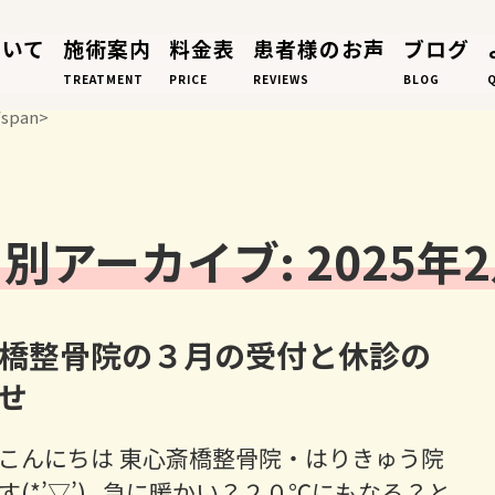
ついて
施術案内
料金表
患者様のお声
ブログ
TREATMENT
PRICE
REVIEWS
BLOG
/span>
別アーカイブ: 2025年
橋整骨院の３月の受付と休診の
せ
こんにちは 東心斎橋整骨院・はりきゅう院
す(*’▽’) 急に暖かい？２０℃にもなる？と