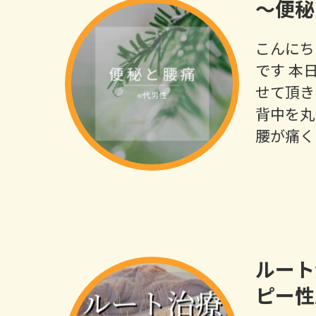
～便秘
こんにち
です 本
せて頂き
背中を丸
腰が痛く
ルート
ピー性