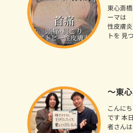
東心斎橋
ーマは 
性皮膚炎
トを 見
～東心
こんにち
です ️
者さんは