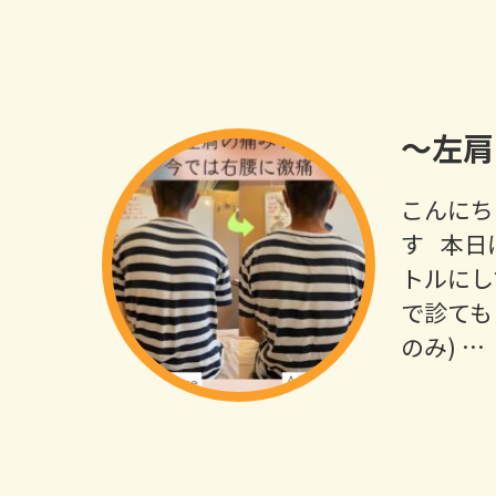
～左肩
こんにち
す 本日
トルにし
で診ても
のみ) …