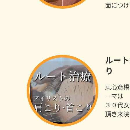
面につけ
ルート
り
東心斎橋
ーマは 
３０代女
頂き来院