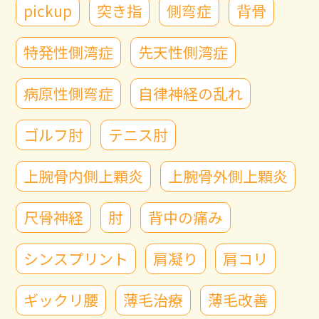
pickup
突き指
側弯症
背骨
特発性側湾症
先天性側湾症
病原性側弯症
自律神経の乱れ
ゴルフ肘
テニス肘
上腕骨内側上顆炎
上腕骨外側上顆炎
尺骨神経
肘
背中の痛み
シンスプリント
肩凝り
肩コリ
ギックリ腰
薄毛治療
薄毛改善