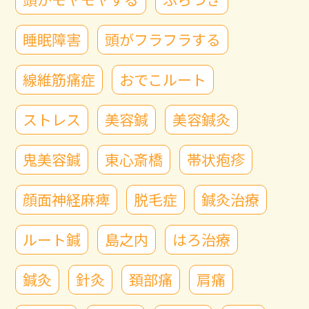
睡眠障害
頭がフラフラする
線維筋痛症
おでこルート
ストレス
美容鍼
美容鍼灸
鬼美容鍼
東心斎橋
帯状疱疹
顔面神経麻痺
脱毛症
鍼灸治療
ルート鍼
島之内
はろ治療
鍼灸
針灸
頚部痛
肩痛