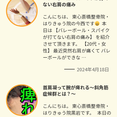
ない右肩の痛み
こんにちは、 東心斎橋整骨院・
はりきゅう院の今西です
⁡ 本
日は 【バレーボール・スパイク
が打てない右肩の痛み】 を紹介
させて頂きます。 ⁡ 【20代・女
性】 最近突然右肩が痛くて バレ
ーボールができな …
2024年4月18日
首肩凝って腕が痺れる～斜角筋
症候群とは？～
こんにちは。 東心斎橋整骨院・
はりきゅう院黒岩です。 本日の