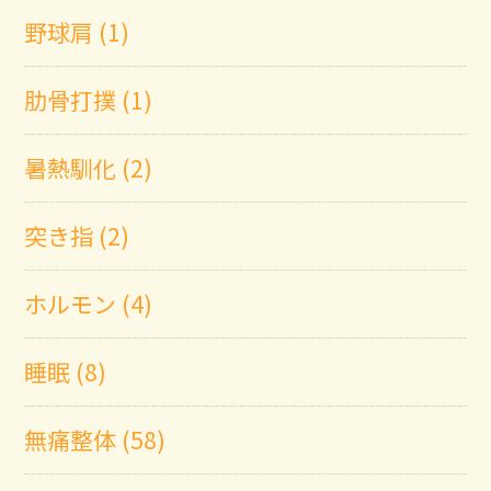
野球肩 (1)
肋骨打撲 (1)
暑熱馴化 (2)
突き指 (2)
ホルモン (4)
睡眠 (8)
無痛整体 (58)