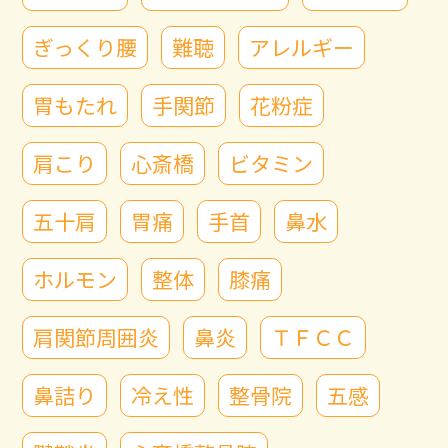
ぎっくり腰
難聴
アレルギー
胃もたれ
手関節
花粉症
肩こり
心斎橋
ビタミン
五十肩
胃痛
手首
鼻水
ホルモン
整体
膝痛
肩関節周囲炎
鼻炎
ＴＦＣＣ
鼻詰り
冷え性
整骨院
五感