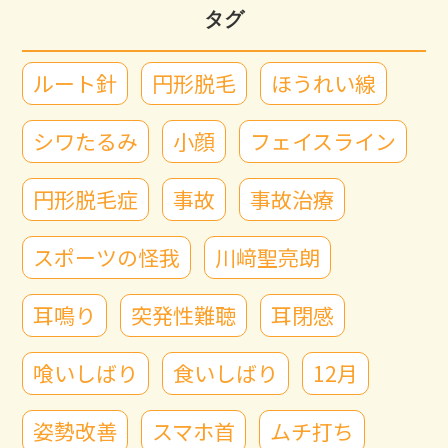
タグ
ルート針
円形脱毛
ほうれい線
シワたるみ
小顔
フェイスライン
円形脱毛症
事故
事故治療
スポーツの怪我
川﨑聖亮朗
耳鳴り
突発性難聴
耳閉感
喰いしばり
食いしばり
12月
姿勢改善
スマホ首
ムチ打ち