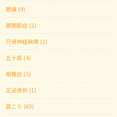
膝痛 (9)
顎関節症 (2)
尺骨神経麻痺 (2)
五十肩 (4)
頚椎症 (3)
圧迫骨折 (1)
肩こり (65)