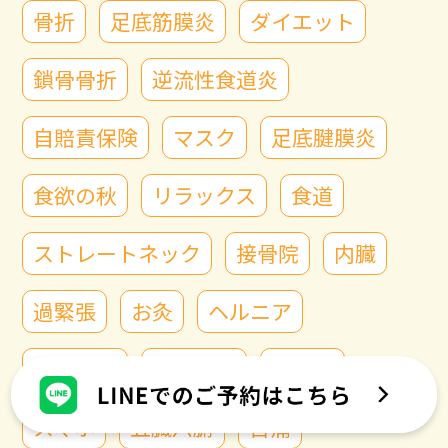
骨折
足底筋膜炎
ダイエット
鎖骨骨折
逆流性食道炎
自賠責保険
マスク
足底腱膜炎
食欲の秋
リラックス
食道
ストレートネック
接骨院
内臓
過緊張
お灸
ヘルニア
むち打ち
猫背矯正
首こり
スマホ
五臓六腑
首痛