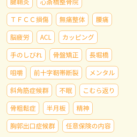
腱鞘炎
心斎橋整骨院
ＴＦＣＣ損傷
無痛整体
腰痛
脳疲労
ACL
カッピング
手のしびれ
骨盤矯正
長堀橋
咀嚼
前十字靭帯断裂
メンタル
斜角筋症候群
不眠
こむら返り
骨粗鬆症
半月板
精神
胸郭出口症候群
任意保険の内容