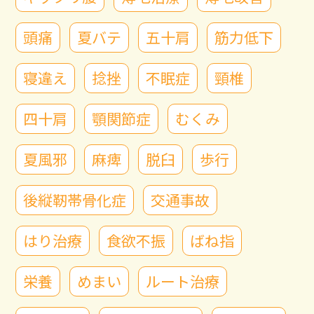
頭痛
夏バテ
五十肩
筋力低下
寝違え
捻挫
不眠症
頸椎
四十肩
顎関節症
むくみ
夏風邪
麻痺
脱臼
歩行
後縦靭帯骨化症
交通事故
はり治療
食欲不振
ばね指
栄養
めまい
ルート治療