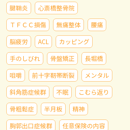
腱鞘炎
心斎橋整骨院
ＴＦＣＣ損傷
無痛整体
腰痛
脳疲労
ACL
カッピング
手のしびれ
骨盤矯正
長堀橋
咀嚼
前十字靭帯断裂
メンタル
斜角筋症候群
不眠
こむら返り
骨粗鬆症
半月板
精神
胸郭出口症候群
任意保険の内容