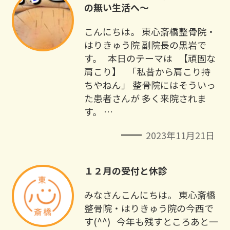
の無い生活へ～
こんにちは。 東心斎橋整骨院・
はりきゅう院 副院長の黒岩で
す。 本日のテーマは 【頑固な
肩こり】 「私昔から肩こり持
ちやねん」 整骨院にはそういっ
た患者さんが 多く来院されま
す。 …
2023年11月21日
１２月の受付と休診
みなさんこんにちは。 東心斎橋
整骨院・はりきゅう院の今西で
す(^^) 今年も残すところあと一