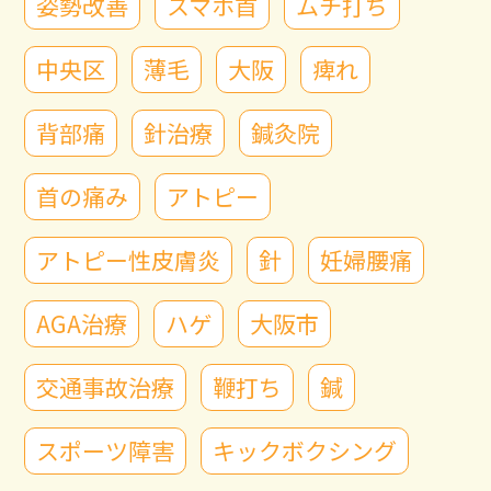
姿勢改善
スマホ首
ムチ打ち
中央区
薄毛
大阪
痺れ
背部痛
針治療
鍼灸院
首の痛み
アトピー
アトピー性皮膚炎
針
妊婦腰痛
AGA治療
ハゲ
大阪市
交通事故治療
鞭打ち
鍼
スポーツ障害
キックボクシング