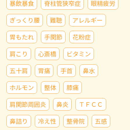
暴飲暴食
脊柱管狭窄症
眼精疲労
ぎっくり腰
難聴
アレルギー
胃もたれ
手関節
花粉症
肩こり
心斎橋
ビタミン
五十肩
胃痛
手首
鼻水
ホルモン
整体
膝痛
肩関節周囲炎
鼻炎
ＴＦＣＣ
鼻詰り
冷え性
整骨院
五感