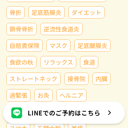
骨折
足底筋膜炎
ダイエット
鎖骨骨折
逆流性食道炎
自賠責保険
マスク
足底腱膜炎
食欲の秋
リラックス
食道
ストレートネック
接骨院
内臓
過緊張
お灸
ヘルニア
むち打ち
猫背矯正
首こり