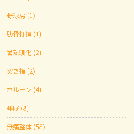
野球肩 (1)
肋骨打撲 (1)
暑熱馴化 (2)
突き指 (2)
ホルモン (4)
睡眠 (8)
無痛整体 (58)