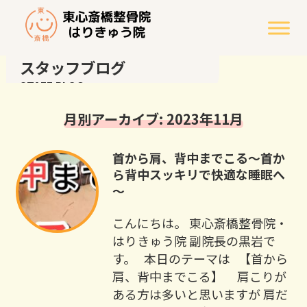
スタッフブログ
STAFF BLOG
月別アーカイブ: 2023年11月
首から肩、背中までこる～首か
ら背中スッキリで快適な睡眠へ
～
こんにちは。 東心斎橋整骨院・
はりきゅう院 副院長の黒岩で
す。 本日のテーマは 【首から
肩、背中までこる】 肩こりが
ある方は多いと思いますが 肩だ