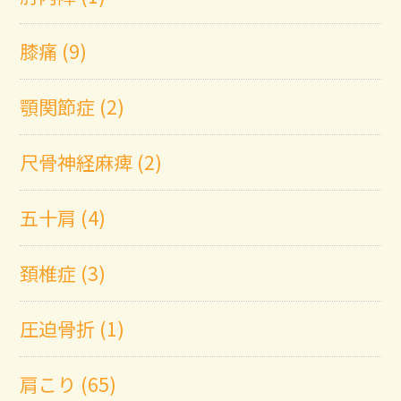
膝痛 (9)
顎関節症 (2)
尺骨神経麻痺 (2)
五十肩 (4)
頚椎症 (3)
圧迫骨折 (1)
肩こり (65)