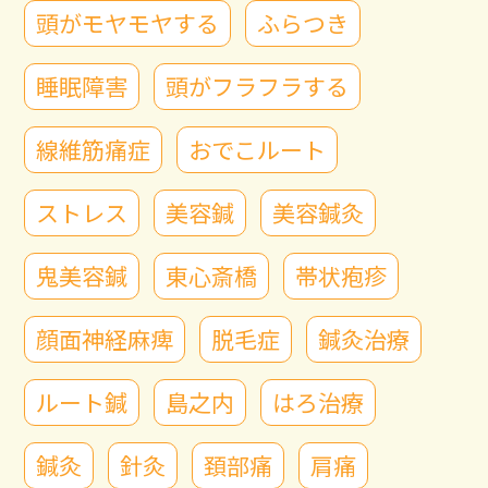
頭がモヤモヤする
ふらつき
睡眠障害
頭がフラフラする
線維筋痛症
おでこルート
ストレス
美容鍼
美容鍼灸
鬼美容鍼
東心斎橋
帯状疱疹
顔面神経麻痺
脱毛症
鍼灸治療
ルート鍼
島之内
はろ治療
鍼灸
針灸
頚部痛
肩痛