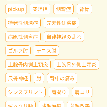
pickup
突き指
側弯症
背骨
特発性側湾症
先天性側湾症
病原性側弯症
自律神経の乱れ
ゴルフ肘
テニス肘
上腕骨内側上顆炎
上腕骨外側上顆炎
尺骨神経
肘
背中の痛み
シンスプリント
肩凝り
肩コリ
ギックリ腰
薄毛治療
薄毛改善