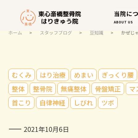
当院に
ABOUT US
ホーム
>
スタッフブログ
>
豆知識
>
かぜじ
スタッフブログ
むくみ
はり治療
めまい
ぎっくり腰
STAFF BLOG
整体
整骨院
無痛整体
骨盤矯正
マ
首こり
自律神経
しびれ
ツボ
2021年10月6日