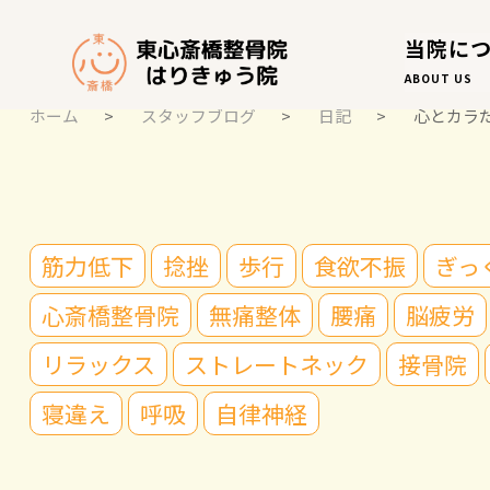
当院に
ABOUT US
ホーム
>
スタッフブログ
>
日記
>
心とカラ
スタッフブログ
筋力低下
捻挫
歩行
食欲不振
ぎっ
STAFF BLOG
心斎橋整骨院
無痛整体
腰痛
脳疲労
リラックス
ストレートネック
接骨院
寝違え
呼吸
自律神経