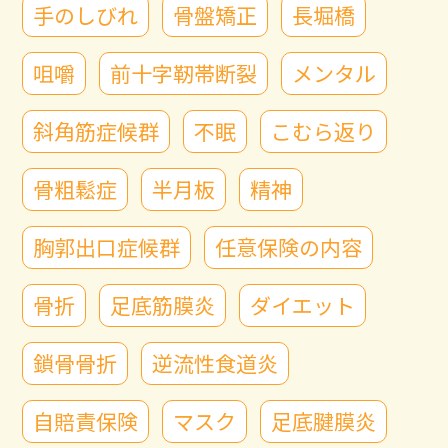
手のしびれ
骨盤矯正
長堀橋
咀嚼
前十字靭帯断裂
メンタル
斜角筋症候群
不眠
こむら返り
骨粗鬆症
半月板
精神
胸郭出口症候群
任意保険の内容
骨折
足底筋膜炎
ダイエット
鎖骨骨折
逆流性食道炎
自賠責保険
マスク
足底腱膜炎