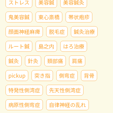
ストレス
美容鍼
美容鍼灸
鬼美容鍼
東心斎橋
帯状疱疹
顔面神経麻痺
脱毛症
鍼灸治療
ルート鍼
島之内
はろ治療
鍼灸
針灸
頚部痛
肩痛
pickup
突き指
側弯症
背骨
特発性側湾症
先天性側湾症
病原性側弯症
自律神経の乱れ