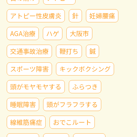
アトピー性皮膚炎
針
妊婦腰痛
AGA治療
ハゲ
大阪市
交通事故治療
鞭打ち
鍼
スポーツ障害
キックボクシング
頭がモヤモヤする
ふらつき
睡眠障害
頭がフラフラする
線維筋痛症
おでこルート