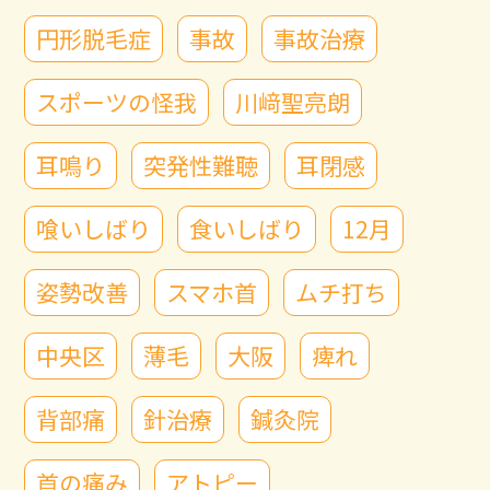
円形脱毛症
事故
事故治療
スポーツの怪我
川﨑聖亮朗
耳鳴り
突発性難聴
耳閉感
喰いしばり
食いしばり
12月
姿勢改善
スマホ首
ムチ打ち
中央区
薄毛
大阪
痺れ
背部痛
針治療
鍼灸院
首の痛み
アトピー