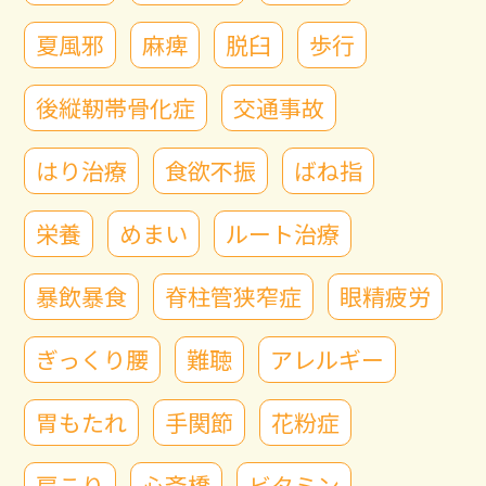
夏風邪
麻痺
脱臼
歩行
後縦靭帯骨化症
交通事故
はり治療
食欲不振
ばね指
栄養
めまい
ルート治療
暴飲暴食
脊柱管狭窄症
眼精疲労
ぎっくり腰
難聴
アレルギー
胃もたれ
手関節
花粉症
肩こり
心斎橋
ビタミン