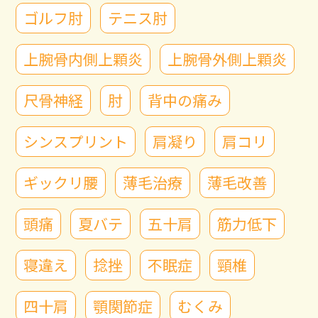
ゴルフ肘
テニス肘
上腕骨内側上顆炎
上腕骨外側上顆炎
尺骨神経
肘
背中の痛み
シンスプリント
肩凝り
肩コリ
ギックリ腰
薄毛治療
薄毛改善
頭痛
夏バテ
五十肩
筋力低下
寝違え
捻挫
不眠症
頸椎
四十肩
顎関節症
むくみ