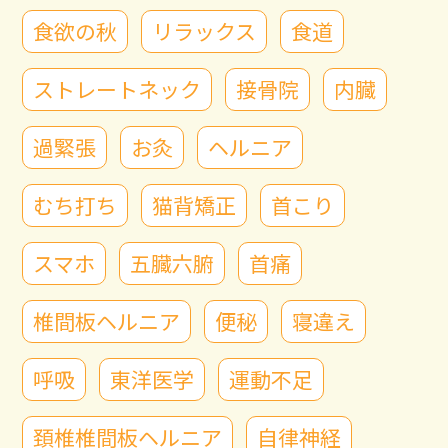
食欲の秋
リラックス
食道
ストレートネック
接骨院
内臓
過緊張
お灸
ヘルニア
むち打ち
猫背矯正
首こり
スマホ
五臓六腑
首痛
椎間板ヘルニア
便秘
寝違え
呼吸
東洋医学
運動不足
頚椎椎間板ヘルニア
自律神経