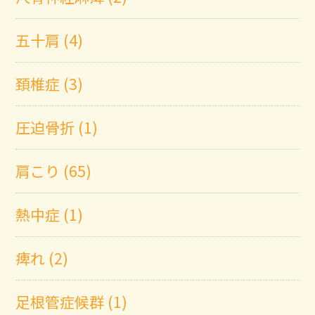
五十肩 (4)
頚椎症 (3)
圧迫骨折 (1)
肩こり (65)
熱中症 (1)
痺れ (2)
足根管症候群 (1)