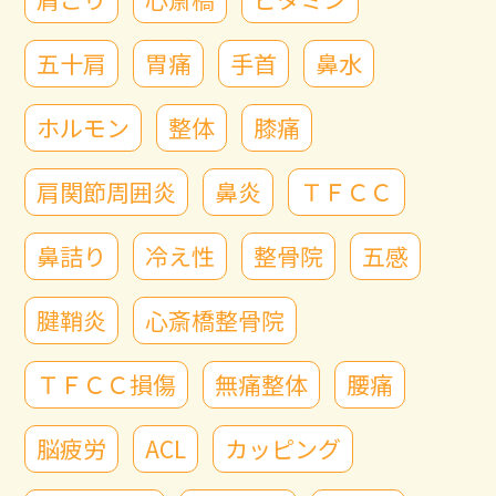
五十肩
胃痛
手首
鼻水
ホルモン
整体
膝痛
肩関節周囲炎
鼻炎
ＴＦＣＣ
鼻詰り
冷え性
整骨院
五感
腱鞘炎
心斎橋整骨院
ＴＦＣＣ損傷
無痛整体
腰痛
脳疲労
ACL
カッピング