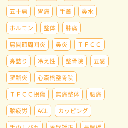
五十肩
胃痛
手首
鼻水
ホルモン
整体
膝痛
肩関節周囲炎
鼻炎
ＴＦＣＣ
鼻詰り
冷え性
整骨院
五感
腱鞘炎
心斎橋整骨院
ＴＦＣＣ損傷
無痛整体
腰痛
脳疲労
ACL
カッピング
手のしびれ
骨盤矯正
長堀橋