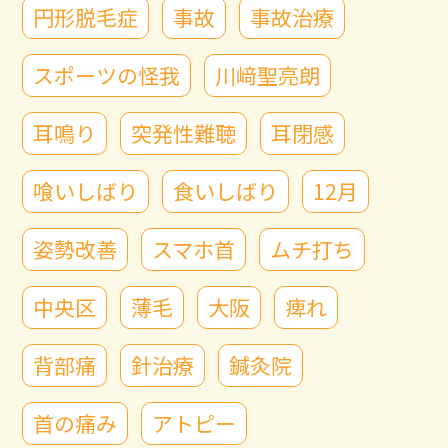
円形脱毛症
事故
事故治療
スポーツの怪我
川﨑聖亮朗
耳鳴り
突発性難聴
耳閉感
喰いしばり
食いしばり
12月
姿勢改善
スマホ首
ムチ打ち
中央区
薄毛
大阪
痺れ
背部痛
針治療
鍼灸院
首の痛み
アトピー