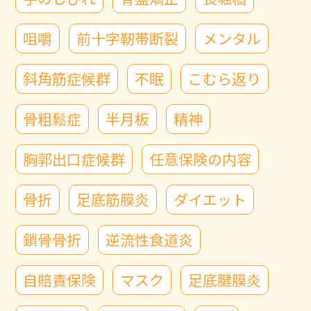
咀嚼
前十字靭帯断裂
メンタル
斜角筋症候群
不眠
こむら返り
骨粗鬆症
半月板
精神
胸郭出口症候群
任意保険の内容
骨折
足底筋膜炎
ダイエット
鎖骨骨折
逆流性食道炎
自賠責保険
マスク
足底腱膜炎