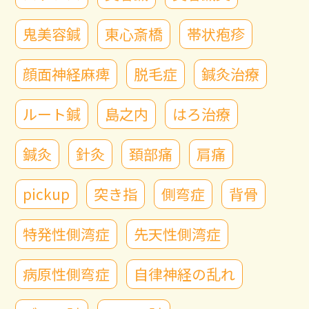
鬼美容鍼
東心斎橋
帯状疱疹
顔面神経麻痺
脱毛症
鍼灸治療
ルート鍼
島之内
はろ治療
鍼灸
針灸
頚部痛
肩痛
pickup
突き指
側弯症
背骨
特発性側湾症
先天性側湾症
病原性側弯症
自律神経の乱れ