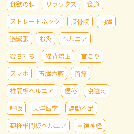
食欲の秋
リラックス
食道
ストレートネック
接骨院
内臓
過緊張
お灸
ヘルニア
むち打ち
猫背矯正
首こり
スマホ
五臓六腑
首痛
椎間板ヘルニア
便秘
寝違え
呼吸
東洋医学
運動不足
頚椎椎間板ヘルニア
自律神経