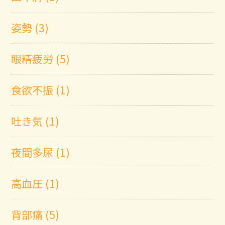
姿勢 (3)
眼精疲労 (5)
食欲不振 (1)
吐き気 (1)
夜間多尿 (1)
高血圧 (1)
背部痛 (5)