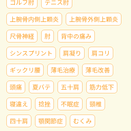
ゴルフ肘
テニス肘
上腕骨内側上顆炎
上腕骨外側上顆炎
尺骨神経
肘
背中の痛み
シンスプリント
肩凝り
肩コリ
ギックリ腰
薄毛治療
薄毛改善
頭痛
夏バテ
五十肩
筋力低下
寝違え
捻挫
不眠症
頸椎
四十肩
顎関節症
むくみ