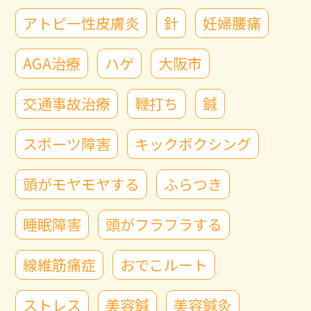
アトピー性皮膚炎
針
妊婦腰痛
AGA治療
ハゲ
大阪市
交通事故治療
鞭打ち
鍼
スポーツ障害
キックボクシング
頭がモヤモヤする
ふらつき
睡眠障害
頭がフラフラする
線維筋痛症
おでこルート
ストレス
美容鍼
美容鍼灸