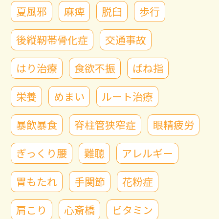
夏風邪
麻痺
脱臼
歩行
後縦靭帯骨化症
交通事故
はり治療
食欲不振
ばね指
栄養
めまい
ルート治療
暴飲暴食
脊柱管狭窄症
眼精疲労
ぎっくり腰
難聴
アレルギー
胃もたれ
手関節
花粉症
肩こり
心斎橋
ビタミン