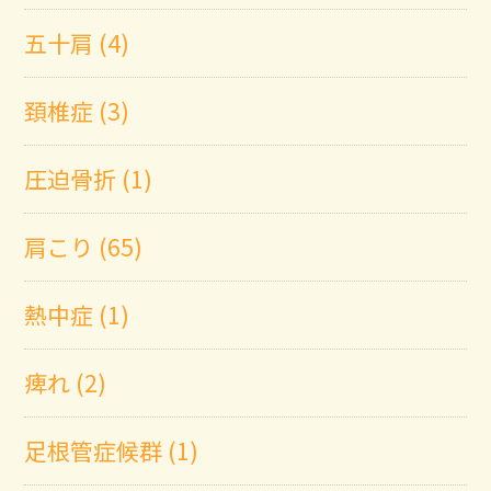
五十肩 (4)
頚椎症 (3)
圧迫骨折 (1)
肩こり (65)
熱中症 (1)
痺れ (2)
足根管症候群 (1)