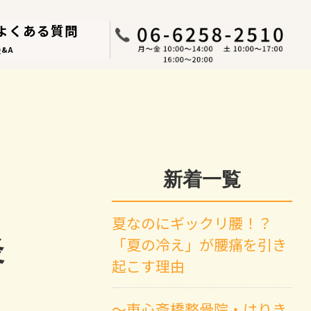
よくある質問
Q&A
新着一覧
夏なのにギックリ腰！？
炎
「夏の冷え」が腰痛を引き
起こす理由
～東心斎橋整骨院・はりき