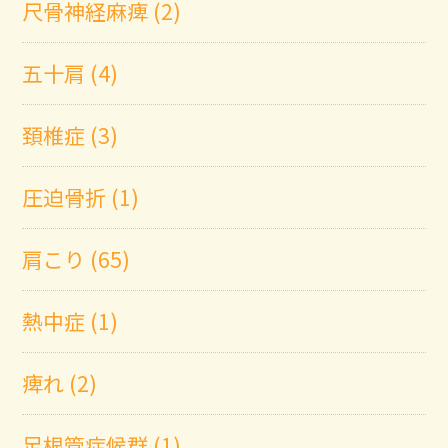
尺骨神経麻痺 (2)
五十肩 (4)
頚椎症 (3)
圧迫骨折 (1)
肩こり (65)
熱中症 (1)
痺れ (2)
足根管症候群 (1)