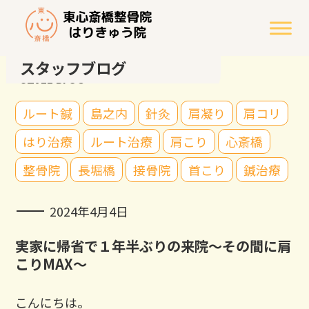
スタッフブログ
STAFF BLOG
ルート鍼
島之内
針灸
肩凝り
肩コリ
はり治療
ルート治療
肩こり
心斎橋
整骨院
長堀橋
接骨院
首こり
鍼治療
2024年4月4日
実家に帰省で１年半ぶりの来院～その間に肩
こりMAX～
こんにちは。