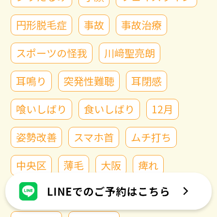
円形脱毛症
事故
事故治療
スポーツの怪我
川﨑聖亮朗
耳鳴り
突発性難聴
耳閉感
喰いしばり
食いしばり
12月
姿勢改善
スマホ首
ムチ打ち
中央区
薄毛
大阪
痺れ
背部痛
針治療
鍼灸院