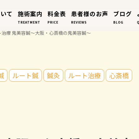
ついて
施術案内
料金表
患者様のお声
ブログ
TREATMENT
PRICE
REVIEWS
BLOG
ト治療 鬼美容鍼～大阪・心斎橋の鬼美容鍼～
鍼
ルート鍼
鍼灸
ルート治療
心斎橋