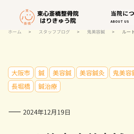
当院に
ABOUT US
ホーム
>
スタッフブログ
>
鬼美容鍼
>
ルー
スタッフブログ
大阪市
鍼
美容鍼
美容鍼灸
鬼美容
STAFF BLOG
長堀橋
鍼治療
2024年12月19日