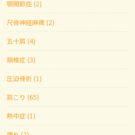
顎関節症 (2)
尺骨神経麻痺 (2)
五十肩 (4)
頚椎症 (3)
圧迫骨折 (1)
肩こり (65)
熱中症 (1)
痺れ (2)