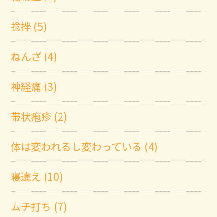
捻挫 (5)
ねんざ (4)
神経痛 (3)
帯状疱疹 (2)
体は変われるし変わっている (4)
寝違え (10)
ムチ打ち (7)