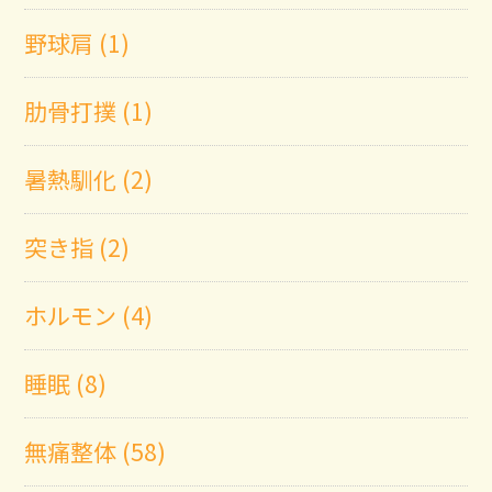
野球肩 (1)
肋骨打撲 (1)
暑熱馴化 (2)
突き指 (2)
ホルモン (4)
睡眠 (8)
無痛整体 (58)