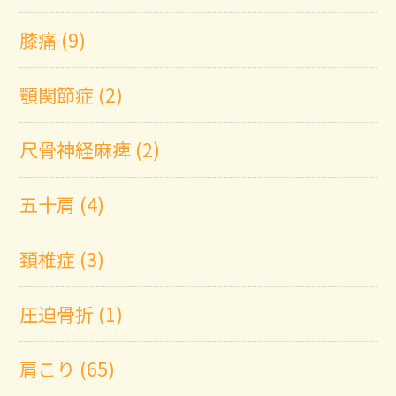
膝痛 (9)
顎関節症 (2)
尺骨神経麻痺 (2)
五十肩 (4)
頚椎症 (3)
圧迫骨折 (1)
肩こり (65)