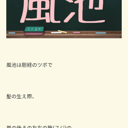
風池は胆経のツボで
髪の生え際、
首の後ろの左右の筋(スジ)の