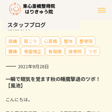
スタッフブログ
STAFF BLOG
頭痛
肩こり
心斎橋
整体
整骨院
腰痛
骨盤矯正
長堀橋
接骨院
ツボ
2021年9月28日
一瞬で眠気を覚ます秋の睡魔撃退のツボ！
【風池】
こんにちは。