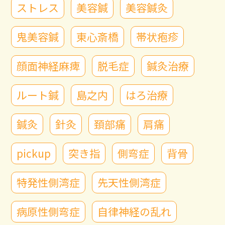
ストレス
美容鍼
美容鍼灸
鬼美容鍼
東心斎橋
帯状疱疹
顔面神経麻痺
脱毛症
鍼灸治療
ルート鍼
島之内
はろ治療
鍼灸
針灸
頚部痛
肩痛
pickup
突き指
側弯症
背骨
特発性側湾症
先天性側湾症
病原性側弯症
自律神経の乱れ