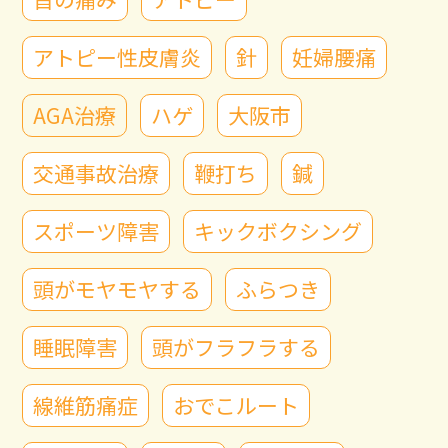
アトピー性皮膚炎
針
妊婦腰痛
AGA治療
ハゲ
大阪市
交通事故治療
鞭打ち
鍼
スポーツ障害
キックボクシング
頭がモヤモヤする
ふらつき
睡眠障害
頭がフラフラする
線維筋痛症
おでこルート