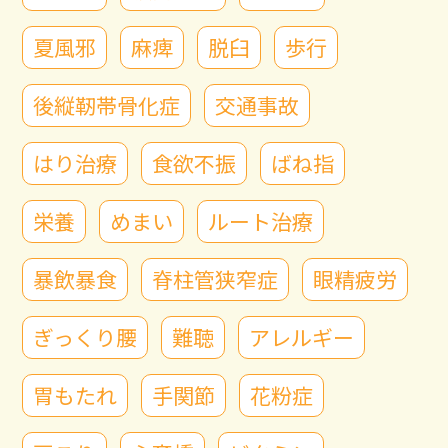
夏風邪
麻痺
脱臼
歩行
後縦靭帯骨化症
交通事故
はり治療
食欲不振
ばね指
栄養
めまい
ルート治療
暴飲暴食
脊柱管狭窄症
眼精疲労
ぎっくり腰
難聴
アレルギー
胃もたれ
手関節
花粉症