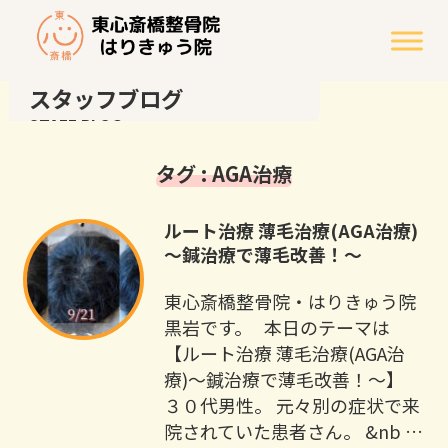
スタッフブログ
STAFF BLOG
タグ : AGA治療
ルート治療 薄毛治療(AGA治療)
～鍼治療で薄毛改善！～
東心斎橋整骨院・はりきゅう院
黒岩です。 本日のテーマは
【ルート治療 薄毛治療(AGA治
療)～鍼治療で薄毛改善！～】
３０代男性。 元々別の症状で来
院されていた患者さん。 &nb …