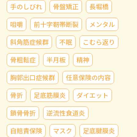
手のしびれ
骨盤矯正
長堀橋
咀嚼
前十字靭帯断裂
メンタル
斜角筋症候群
不眠
こむら返り
骨粗鬆症
半月板
精神
胸郭出口症候群
任意保険の内容
骨折
足底筋膜炎
ダイエット
鎖骨骨折
逆流性食道炎
自賠責保険
マスク
足底腱膜炎