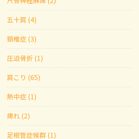
尺骨神経麻痺 (2)
五十肩 (4)
頚椎症 (3)
圧迫骨折 (1)
肩こり (65)
熱中症 (1)
痺れ (2)
足根管症候群 (1)