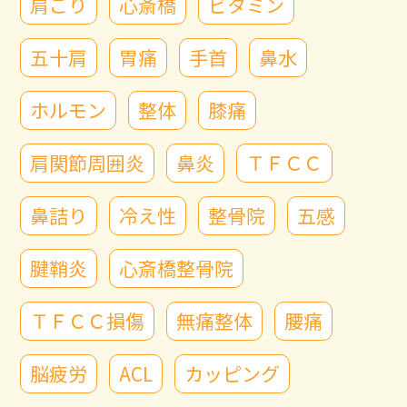
肩こり
心斎橋
ビタミン
五十肩
胃痛
手首
鼻水
ホルモン
整体
膝痛
肩関節周囲炎
鼻炎
ＴＦＣＣ
鼻詰り
冷え性
整骨院
五感
腱鞘炎
心斎橋整骨院
ＴＦＣＣ損傷
無痛整体
腰痛
脳疲労
ACL
カッピング