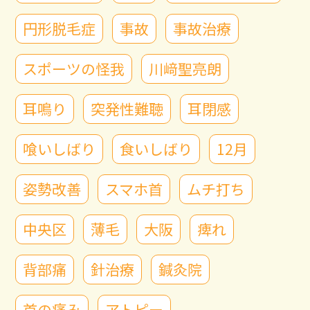
円形脱毛症
事故
事故治療
スポーツの怪我
川﨑聖亮朗
耳鳴り
突発性難聴
耳閉感
喰いしばり
食いしばり
12月
姿勢改善
スマホ首
ムチ打ち
中央区
薄毛
大阪
痺れ
背部痛
針治療
鍼灸院
首の痛み
アトピー