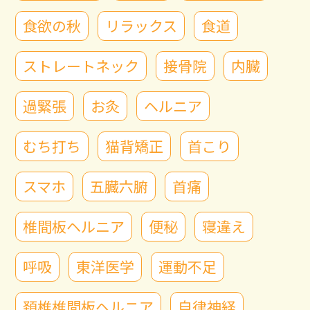
食欲の秋
リラックス
食道
ストレートネック
接骨院
内臓
過緊張
お灸
ヘルニア
むち打ち
猫背矯正
首こり
スマホ
五臓六腑
首痛
椎間板ヘルニア
便秘
寝違え
呼吸
東洋医学
運動不足
頚椎椎間板ヘルニア
自律神経