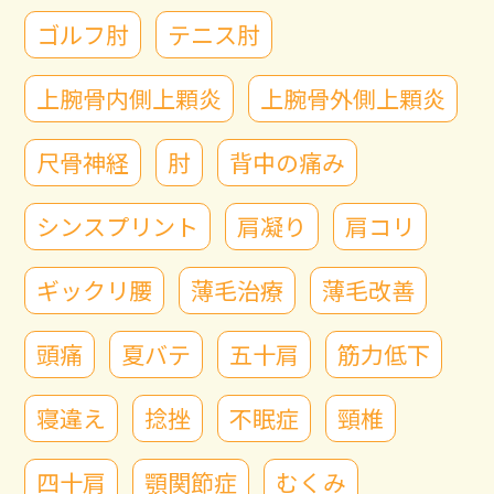
ゴルフ肘
テニス肘
上腕骨内側上顆炎
上腕骨外側上顆炎
尺骨神経
肘
背中の痛み
シンスプリント
肩凝り
肩コリ
ギックリ腰
薄毛治療
薄毛改善
頭痛
夏バテ
五十肩
筋力低下
寝違え
捻挫
不眠症
頸椎
四十肩
顎関節症
むくみ