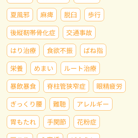
夏風邪
麻痺
脱臼
歩行
後縦靭帯骨化症
交通事故
はり治療
食欲不振
ばね指
栄養
めまい
ルート治療
暴飲暴食
脊柱管狭窄症
眼精疲労
ぎっくり腰
難聴
アレルギー
胃もたれ
手関節
花粉症