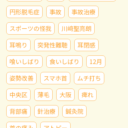
円形脱毛症
事故
事故治療
スポーツの怪我
川﨑聖亮朗
耳鳴り
突発性難聴
耳閉感
喰いしばり
食いしばり
12月
姿勢改善
スマホ首
ムチ打ち
中央区
薄毛
大阪
痺れ
背部痛
針治療
鍼灸院
首の痛み
アトピー