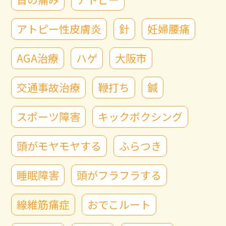
アトピー性皮膚炎
針
妊婦腰痛
AGA治療
ハゲ
大阪市
交通事故治療
鞭打ち
鍼
スポーツ障害
キックボクシング
頭がモヤモヤする
ふらつき
睡眠障害
頭がフラフラする
線維筋痛症
おでこルート