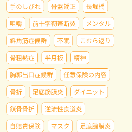
手のしびれ
骨盤矯正
長堀橋
咀嚼
前十字靭帯断裂
メンタル
斜角筋症候群
不眠
こむら返り
骨粗鬆症
半月板
精神
胸郭出口症候群
任意保険の内容
骨折
足底筋膜炎
ダイエット
鎖骨骨折
逆流性食道炎
自賠責保険
マスク
足底腱膜炎