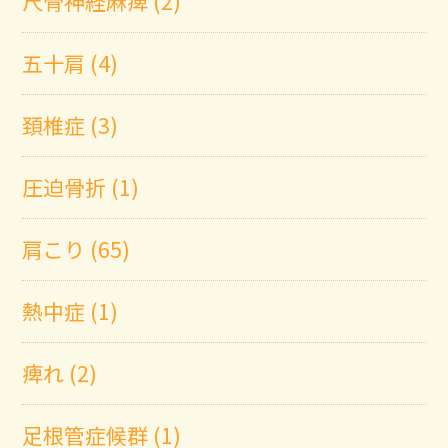
尺骨神経麻痺 (2)
五十肩 (4)
頚椎症 (3)
圧迫骨折 (1)
肩こり (65)
熱中症 (1)
痺れ (2)
足根管症候群 (1)