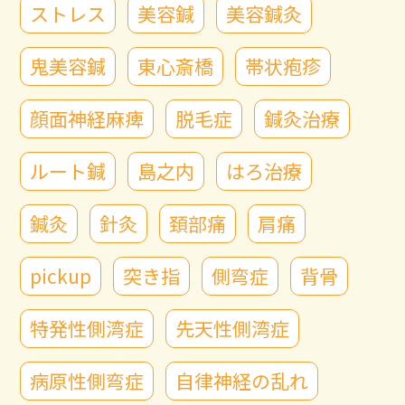
ストレス
美容鍼
美容鍼灸
鬼美容鍼
東心斎橋
帯状疱疹
顔面神経麻痺
脱毛症
鍼灸治療
ルート鍼
島之内
はろ治療
鍼灸
針灸
頚部痛
肩痛
pickup
突き指
側弯症
背骨
特発性側湾症
先天性側湾症
病原性側弯症
自律神経の乱れ