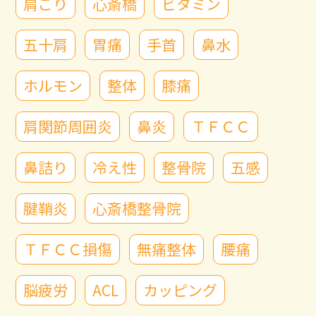
肩こり
心斎橋
ビタミン
五十肩
胃痛
手首
鼻水
ホルモン
整体
膝痛
肩関節周囲炎
鼻炎
ＴＦＣＣ
鼻詰り
冷え性
整骨院
五感
腱鞘炎
心斎橋整骨院
ＴＦＣＣ損傷
無痛整体
腰痛
脳疲労
ACL
カッピング