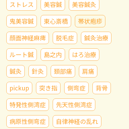
ストレス
美容鍼
美容鍼灸
鬼美容鍼
東心斎橋
帯状疱疹
顔面神経麻痺
脱毛症
鍼灸治療
ルート鍼
島之内
はろ治療
鍼灸
針灸
頚部痛
肩痛
pickup
突き指
側弯症
背骨
特発性側湾症
先天性側湾症
病原性側弯症
自律神経の乱れ