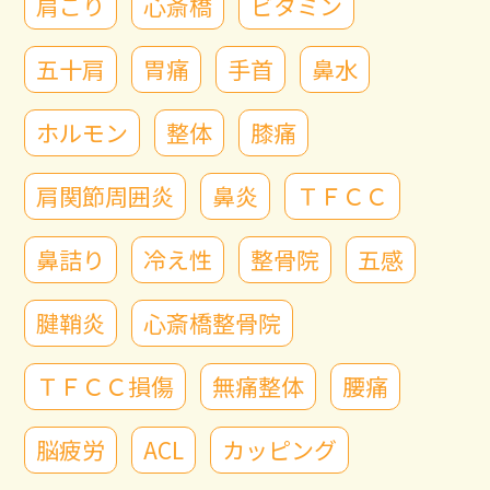
肩こり
心斎橋
ビタミン
五十肩
胃痛
手首
鼻水
ホルモン
整体
膝痛
肩関節周囲炎
鼻炎
ＴＦＣＣ
鼻詰り
冷え性
整骨院
五感
腱鞘炎
心斎橋整骨院
ＴＦＣＣ損傷
無痛整体
腰痛
脳疲労
ACL
カッピング