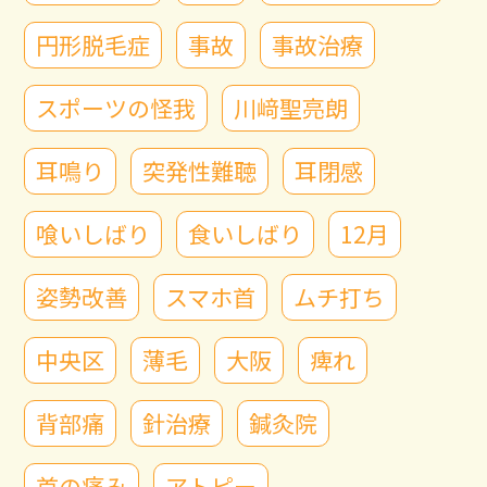
円形脱毛症
事故
事故治療
スポーツの怪我
川﨑聖亮朗
耳鳴り
突発性難聴
耳閉感
喰いしばり
食いしばり
12月
姿勢改善
スマホ首
ムチ打ち
中央区
薄毛
大阪
痺れ
背部痛
針治療
鍼灸院
首の痛み
アトピー