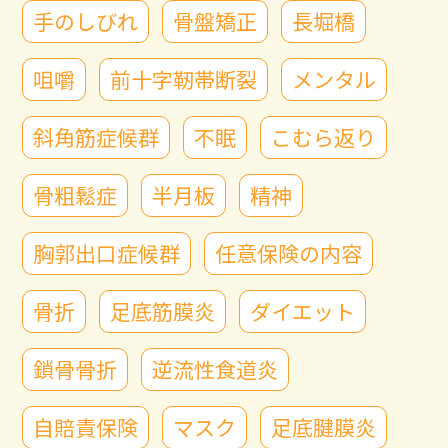
手のしびれ
骨盤矯正
長堀橋
咀嚼
前十字靭帯断裂
メンタル
斜角筋症候群
不眠
こむら返り
骨粗鬆症
半月板
精神
胸郭出口症候群
任意保険の内容
骨折
足底筋膜炎
ダイエット
鎖骨骨折
逆流性食道炎
自賠責保険
マスク
足底腱膜炎