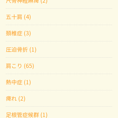
尺骨神経麻痺 (2)
五十肩 (4)
頚椎症 (3)
圧迫骨折 (1)
肩こり (65)
熱中症 (1)
痺れ (2)
足根管症候群 (1)