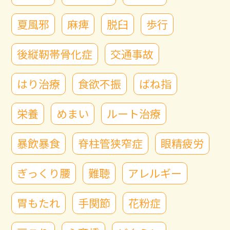
夏風邪
麻痺
脱臼
歩行
後縦靭帯骨化症
交通事故
はり治療
食欲不振
ばね指
栄養
めまい
ルート治療
暴飲暴食
脊柱管狭窄症
眼精疲労
ぎっくり腰
難聴
アレルギー
胃もたれ
手関節
花粉症