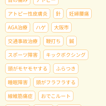
アトピー性皮膚炎
針
妊婦腰痛
AGA治療
ハゲ
大阪市
交通事故治療
鞭打ち
鍼
スポーツ障害
キックボクシング
頭がモヤモヤする
ふらつき
睡眠障害
頭がフラフラする
線維筋痛症
おでこルート