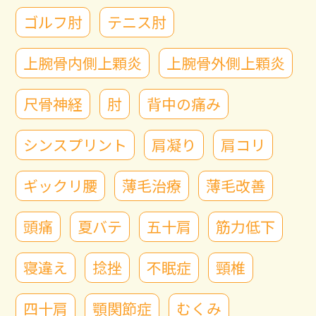
ゴルフ肘
テニス肘
上腕骨内側上顆炎
上腕骨外側上顆炎
尺骨神経
肘
背中の痛み
シンスプリント
肩凝り
肩コリ
ギックリ腰
薄毛治療
薄毛改善
頭痛
夏バテ
五十肩
筋力低下
寝違え
捻挫
不眠症
頸椎
四十肩
顎関節症
むくみ