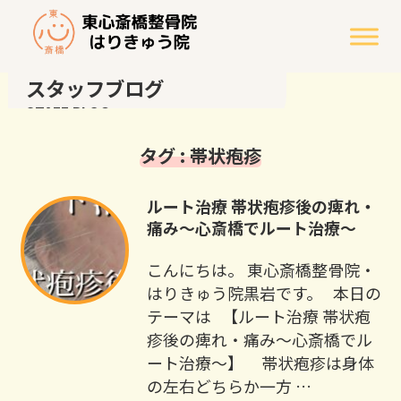
スタッフブログ
STAFF BLOG
タグ : 帯状疱疹
ルート治療 帯状疱疹後の痺れ・
痛み～心斎橋でルート治療～
こんにちは。 東心斎橋整骨院・
はりきゅう院黒岩です。 本日の
テーマは 【ルート治療 帯状疱
疹後の痺れ・痛み～心斎橋でル
ート治療～】 帯状疱疹は身体
の左右どちらか一方 …