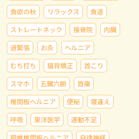
食欲の秋
リラックス
食道
ストレートネック
接骨院
内臓
過緊張
お灸
ヘルニア
むち打ち
猫背矯正
首こり
スマホ
五臓六腑
首痛
椎間板ヘルニア
便秘
寝違え
呼吸
東洋医学
運動不足
頚椎椎間板ヘルニア
自律神経