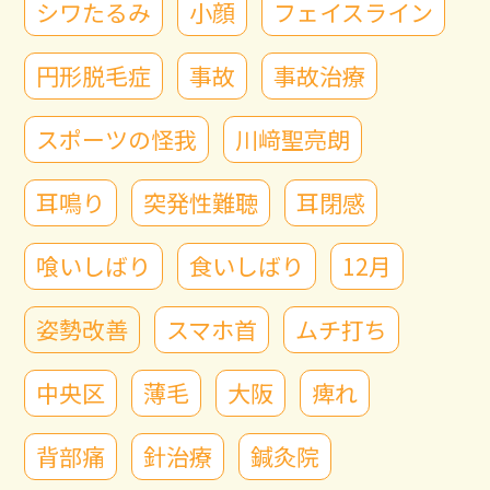
シワたるみ
小顔
フェイスライン
円形脱毛症
事故
事故治療
スポーツの怪我
川﨑聖亮朗
耳鳴り
突発性難聴
耳閉感
喰いしばり
食いしばり
12月
姿勢改善
スマホ首
ムチ打ち
中央区
薄毛
大阪
痺れ
背部痛
針治療
鍼灸院