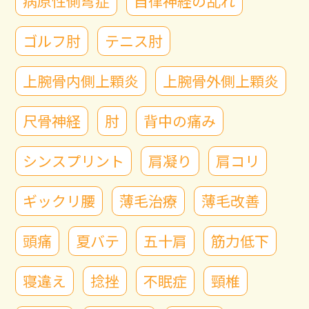
病原性側弯症
自律神経の乱れ
ゴルフ肘
テニス肘
上腕骨内側上顆炎
上腕骨外側上顆炎
尺骨神経
肘
背中の痛み
シンスプリント
肩凝り
肩コリ
ギックリ腰
薄毛治療
薄毛改善
頭痛
夏バテ
五十肩
筋力低下
寝違え
捻挫
不眠症
頸椎