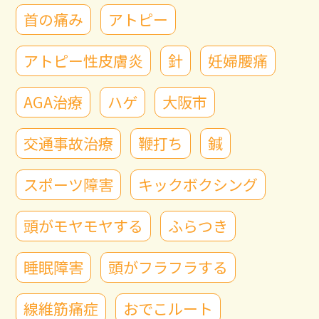
首の痛み
アトピー
アトピー性皮膚炎
針
妊婦腰痛
AGA治療
ハゲ
大阪市
交通事故治療
鞭打ち
鍼
スポーツ障害
キックボクシング
頭がモヤモヤする
ふらつき
睡眠障害
頭がフラフラする
線維筋痛症
おでこルート