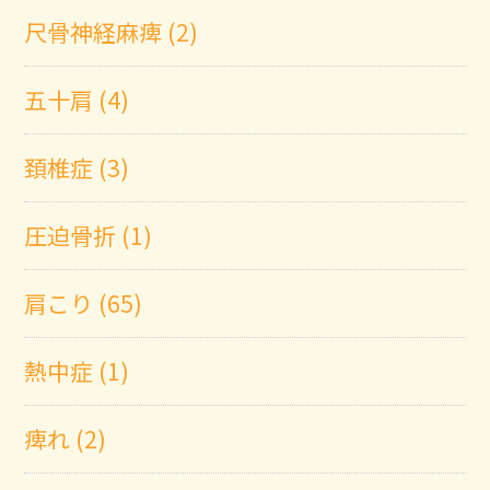
尺骨神経麻痺 (2)
五十肩 (4)
頚椎症 (3)
圧迫骨折 (1)
肩こり (65)
熱中症 (1)
痺れ (2)