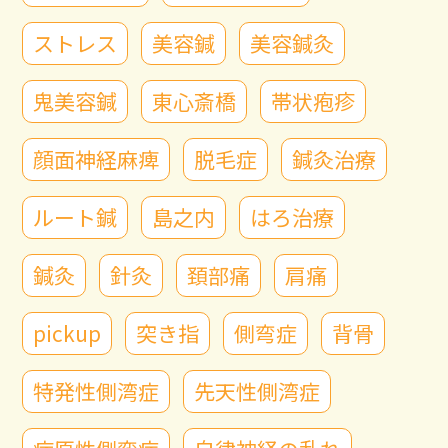
ストレス
美容鍼
美容鍼灸
鬼美容鍼
東心斎橋
帯状疱疹
顔面神経麻痺
脱毛症
鍼灸治療
ルート鍼
島之内
はろ治療
鍼灸
針灸
頚部痛
肩痛
pickup
突き指
側弯症
背骨
特発性側湾症
先天性側湾症