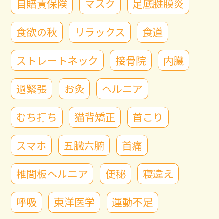
自賠責保険
マスク
足底腱膜炎
食欲の秋
リラックス
食道
ストレートネック
接骨院
内臓
過緊張
お灸
ヘルニア
むち打ち
猫背矯正
首こり
スマホ
五臓六腑
首痛
椎間板ヘルニア
便秘
寝違え
呼吸
東洋医学
運動不足