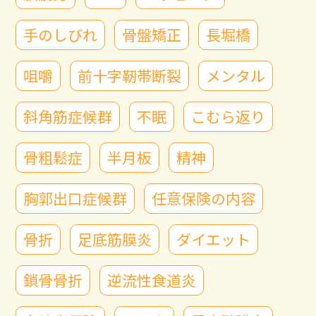
手のしびれ
骨盤矯正
長堀橋
咀嚼
前十字靭帯断裂
メンタル
斜角筋症候群
不眠
こむら返り
骨粗鬆症
半月板
精神
胸郭出口症候群
任意保険の内容
骨折
足底筋膜炎
ダイエット
鎖骨骨折
逆流性食道炎