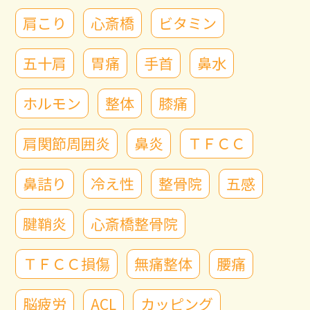
肩こり
心斎橋
ビタミン
五十肩
胃痛
手首
鼻水
ホルモン
整体
膝痛
肩関節周囲炎
鼻炎
ＴＦＣＣ
鼻詰り
冷え性
整骨院
五感
腱鞘炎
心斎橋整骨院
ＴＦＣＣ損傷
無痛整体
腰痛
脳疲労
ACL
カッピング