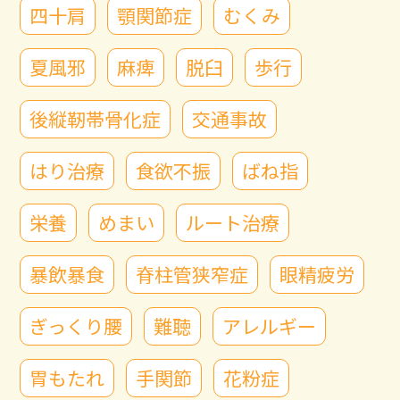
四十肩
顎関節症
むくみ
夏風邪
麻痺
脱臼
歩行
後縦靭帯骨化症
交通事故
はり治療
食欲不振
ばね指
栄養
めまい
ルート治療
暴飲暴食
脊柱管狭窄症
眼精疲労
ぎっくり腰
難聴
アレルギー
胃もたれ
手関節
花粉症