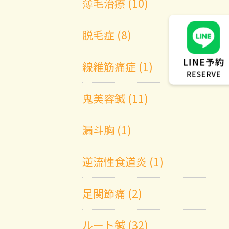
薄毛治療 (10)
脱毛症 (8)
線維筋痛症 (1)
鬼美容鍼 (11)
漏斗胸 (1)
逆流性食道炎 (1)
足関節痛 (2)
ルート鍼 (32)