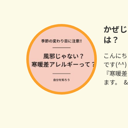
かぜじ
は？
こんにち
です(^^
『寒暖差
ます。 ⁡ 