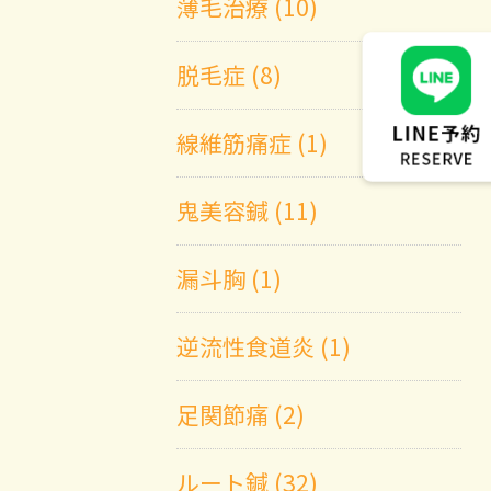
薄毛治療 (10)
脱毛症 (8)
線維筋痛症 (1)
鬼美容鍼 (11)
漏斗胸 (1)
逆流性食道炎 (1)
足関節痛 (2)
ルート鍼 (32)