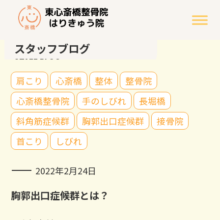
スタッフブログ
STAFF BLOG
肩こり
心斎橋
整体
整骨院
心斎橋整骨院
手のしびれ
長堀橋
斜角筋症候群
胸郭出口症候群
接骨院
首こり
しびれ
2022年2月24日
胸郭出口症候群とは？