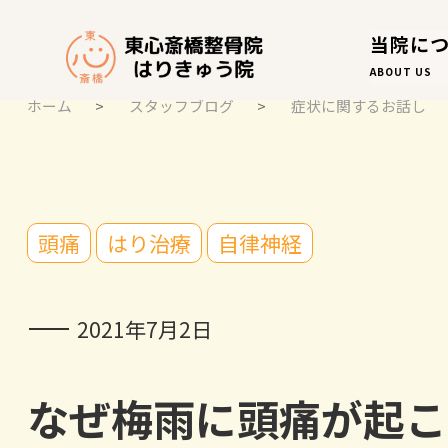
当院に
ABOUT US
ホーム
>
スタッフブログ
>
症状に関するお話し
スタッフブログ
頭痛
はり治療
自律神経
STAFF BLOG
2021年7月2日
なぜ梅雨に頭痛が起こ