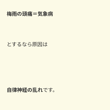
梅雨の頭痛＝気象病
とするなら原因は
自律神経の乱れ
です。