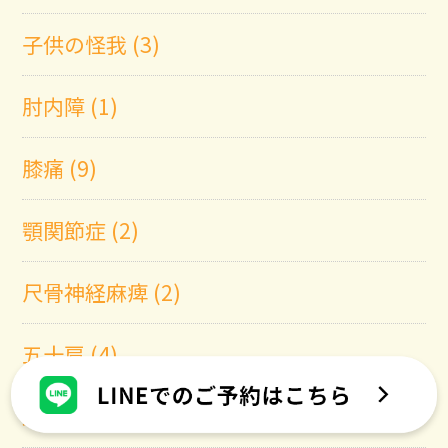
子供の怪我 (3)
肘内障 (1)
膝痛 (9)
顎関節症 (2)
尺骨神経麻痺 (2)
五十肩 (4)
頚椎症 (3)