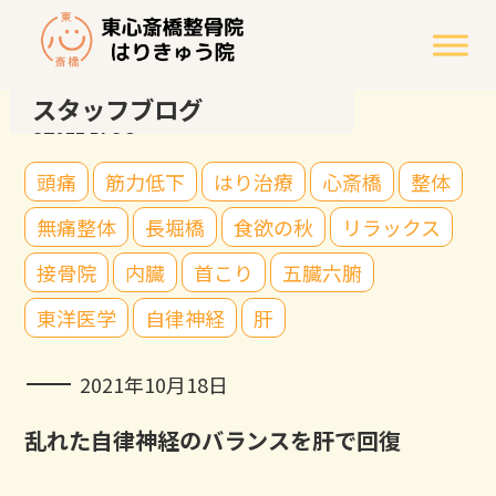
スタッフブログ
STAFF BLOG
頭痛
筋力低下
はり治療
心斎橋
整体
無痛整体
長堀橋
食欲の秋
リラックス
接骨院
内臓
首こり
五臓六腑
東洋医学
自律神経
肝
2021年10月18日
乱れた自律神経のバランスを肝で回復