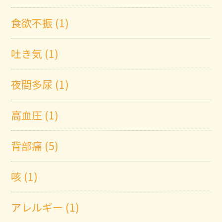
食欲不振 (1)
吐き気 (1)
夜間多尿 (1)
高血圧 (1)
背部痛 (5)
咳 (1)
アレルギー (1)