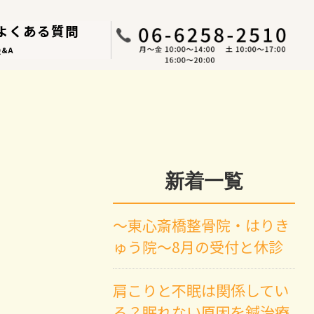
よくある質問
Q&A
新着一覧
～東心斎橋整骨院・はりき
ゅう院～8月の受付と休診
肩こりと不眠は関係してい
る？眠れない原因を鍼治療