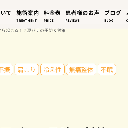
ついて
施術案内
料金表
患者様のお声
ブログ
TREATMENT
PRICE
REVIEWS
BLOG
から起こる！？夏バテの予防＆対策
不振
肩こり
冷え性
無痛整体
不眠