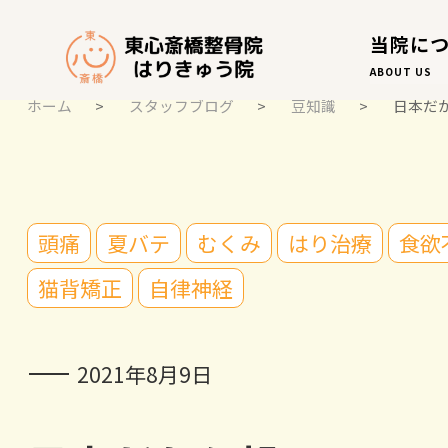
当院に
ABOUT US
ホーム
>
スタッフブログ
>
豆知識
>
日本だ
スタッフブログ
頭痛
夏バテ
むくみ
はり治療
食欲
STAFF BLOG
猫背矯正
自律神経
2021年8月9日