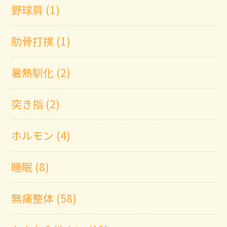
野球肩 (1)
肋骨打撲 (1)
暑熱馴化 (2)
突き指 (2)
ホルモン (4)
睡眠 (8)
無痛整体 (58)