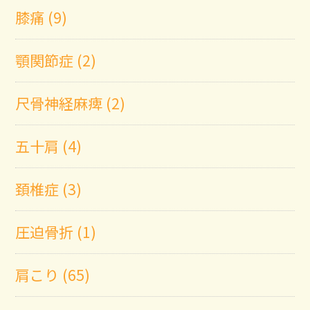
膝痛 (9)
顎関節症 (2)
尺骨神経麻痺 (2)
五十肩 (4)
頚椎症 (3)
圧迫骨折 (1)
肩こり (65)