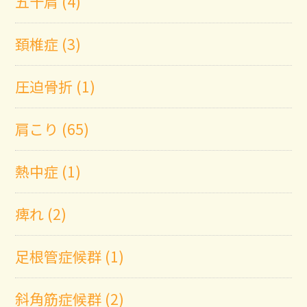
五十肩 (4)
頚椎症 (3)
圧迫骨折 (1)
肩こり (65)
熱中症 (1)
痺れ (2)
足根管症候群 (1)
斜角筋症候群 (2)