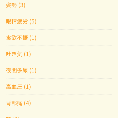
姿勢 (3)
眼精疲労 (5)
食欲不振 (1)
吐き気 (1)
夜間多尿 (1)
高血圧 (1)
背部痛 (4)