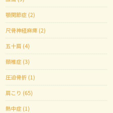
顎関節症 (2)
尺骨神経麻痺 (2)
五十肩 (4)
頚椎症 (3)
圧迫骨折 (1)
肩こり (65)
熱中症 (1)