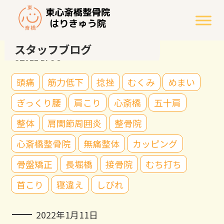
スタッフブログ
STAFF BLOG
頭痛
筋力低下
捻挫
むくみ
めまい
ぎっくり腰
肩こり
心斎橋
五十肩
整体
肩関節周囲炎
整骨院
心斎橋整骨院
無痛整体
カッピング
骨盤矯正
長堀橋
接骨院
むち打ち
首こり
寝違え
しびれ
2022年1月11日