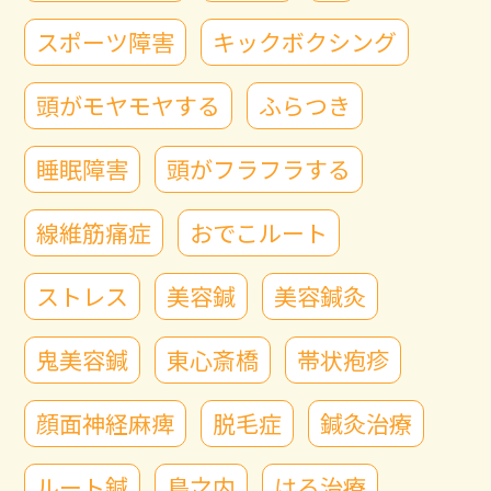
スポーツ障害
キックボクシング
頭がモヤモヤする
ふらつき
睡眠障害
頭がフラフラする
線維筋痛症
おでこルート
ストレス
美容鍼
美容鍼灸
鬼美容鍼
東心斎橋
帯状疱疹
顔面神経麻痺
脱毛症
鍼灸治療
ルート鍼
島之内
はろ治療