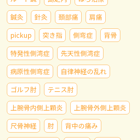
鍼灸
針灸
頚部痛
肩痛
pickup
突き指
側弯症
背骨
特発性側湾症
先天性側湾症
病原性側弯症
自律神経の乱れ
ゴルフ肘
テニス肘
上腕骨内側上顆炎
上腕骨外側上顆炎
尺骨神経
肘
背中の痛み