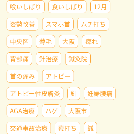
喰いしばり
食いしばり
12月
姿勢改善
スマホ首
ムチ打ち
中央区
薄毛
大阪
痺れ
背部痛
針治療
鍼灸院
首の痛み
アトピー
アトピー性皮膚炎
針
妊婦腰痛
AGA治療
ハゲ
大阪市
交通事故治療
鞭打ち
鍼