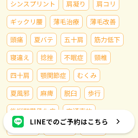
シンスプリント
肩凝り
肩コリ
ギックリ腰
薄毛治療
薄毛改善
頭痛
夏バテ
五十肩
筋力低下
寝違え
捻挫
不眠症
頸椎
四十肩
顎関節症
むくみ
夏風邪
麻痺
脱臼
歩行
後縦靭帯骨化症
交通事故
はり治療
食欲不振
ばね指