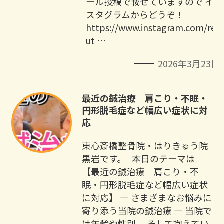
ール投稿で載せていますので イン
スタグラムからどうぞ！
https://www.instagram.com/re
ut …
2026年3月23日
最近の鍼治療｜肩こり・不眠・
円形脱毛症など幅広い症状に対
応
東心斎橋整骨院・はりきゅう院
黒岩です。 本日のテーマは
【最近の鍼治療｜肩こり・不
眠・円形脱毛症など幅広い症状
に対応】 ― さまざまなお悩みに
寄り添う当院の鍼治療 ― 当院で
は年齢や性別、 そして抱えてい