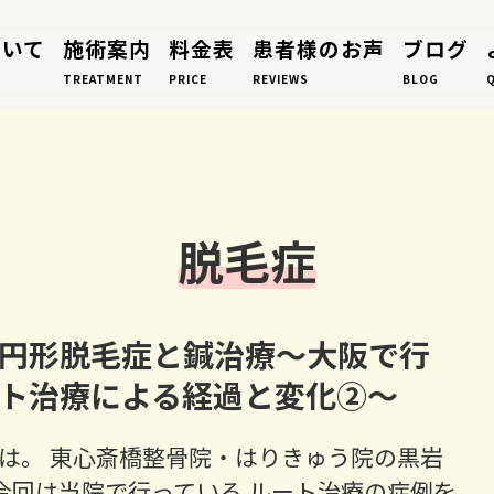
ついて
施術案内
料金表
患者様のお声
ブログ
TREATMENT
PRICE
REVIEWS
BLOG
脱毛症
円形脱毛症と鍼治療～大阪で行
ト治療による経過と変化②～
は。 東心斎橋整骨院・はりきゅう院の黒岩
今回は当院で行っている ルート治療の症例を