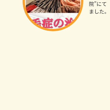
院”にて
ました。