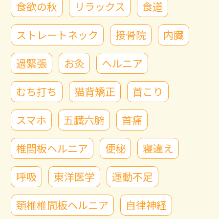
食欲の秋
リラックス
食道
ストレートネック
接骨院
内臓
過緊張
お灸
ヘルニア
むち打ち
猫背矯正
首こり
スマホ
五臓六腑
首痛
椎間板ヘルニア
便秘
寝違え
呼吸
東洋医学
運動不足
頚椎椎間板ヘルニア
自律神経