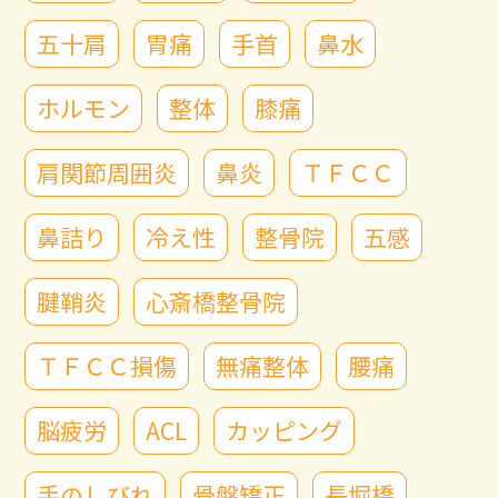
五十肩
胃痛
手首
鼻水
ホルモン
整体
膝痛
肩関節周囲炎
鼻炎
ＴＦＣＣ
鼻詰り
冷え性
整骨院
五感
腱鞘炎
心斎橋整骨院
ＴＦＣＣ損傷
無痛整体
腰痛
脳疲労
ACL
カッピング
手のしびれ
骨盤矯正
長堀橋