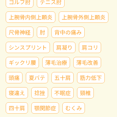
ゴルフ肘
テニス肘
上腕骨内側上顆炎
上腕骨外側上顆炎
尺骨神経
肘
背中の痛み
シンスプリント
肩凝り
肩コリ
ギックリ腰
薄毛治療
薄毛改善
頭痛
夏バテ
五十肩
筋力低下
寝違え
捻挫
不眠症
頸椎
四十肩
顎関節症
むくみ