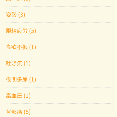
姿勢 (3)
眼精疲労 (5)
食欲不振 (1)
吐き気 (1)
夜間多尿 (1)
高血圧 (1)
背部痛 (5)