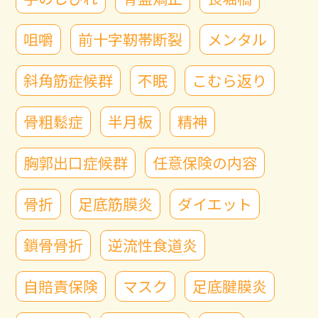
咀嚼
前十字靭帯断裂
メンタル
斜角筋症候群
不眠
こむら返り
骨粗鬆症
半月板
精神
胸郭出口症候群
任意保険の内容
骨折
足底筋膜炎
ダイエット
鎖骨骨折
逆流性食道炎
自賠責保険
マスク
足底腱膜炎