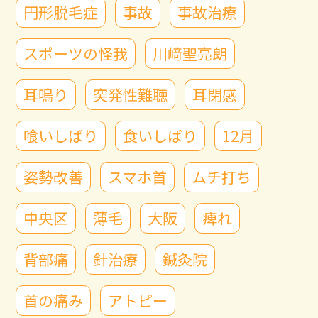
円形脱毛症
事故
事故治療
スポーツの怪我
川﨑聖亮朗
耳鳴り
突発性難聴
耳閉感
喰いしばり
食いしばり
12月
姿勢改善
スマホ首
ムチ打ち
中央区
薄毛
大阪
痺れ
背部痛
針治療
鍼灸院
首の痛み
アトピー