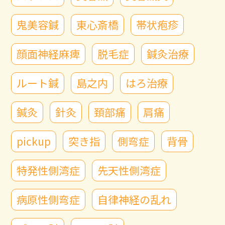
鬼美容鍼
東心斎橋
帯状疱疹
顔面神経麻痺
脱毛症
鍼灸治療
ルート鍼
島之内
はろ治療
鍼灸
針灸
頚部痛
肩痛
pickup
突き指
側弯症
背骨
特発性側湾症
先天性側湾症
病原性側弯症
自律神経の乱れ