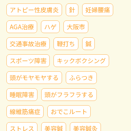
アトピー性皮膚炎
針
妊婦腰痛
AGA治療
ハゲ
大阪市
交通事故治療
鞭打ち
鍼
スポーツ障害
キックボクシング
頭がモヤモヤする
ふらつき
睡眠障害
頭がフラフラする
線維筋痛症
おでこルート
ストレス
美容鍼
美容鍼灸