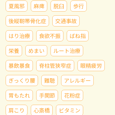
夏風邪
麻痺
脱臼
歩行
後縦靭帯骨化症
交通事故
はり治療
食欲不振
ばね指
栄養
めまい
ルート治療
暴飲暴食
脊柱管狭窄症
眼精疲労
ぎっくり腰
難聴
アレルギー
胃もたれ
手関節
花粉症
肩こり
心斎橋
ビタミン