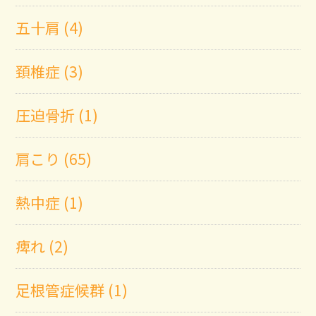
五十肩 (4)
頚椎症 (3)
圧迫骨折 (1)
肩こり (65)
熱中症 (1)
痺れ (2)
足根管症候群 (1)