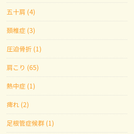
五十肩 (4)
頚椎症 (3)
圧迫骨折 (1)
肩こり (65)
熱中症 (1)
痺れ (2)
足根管症候群 (1)