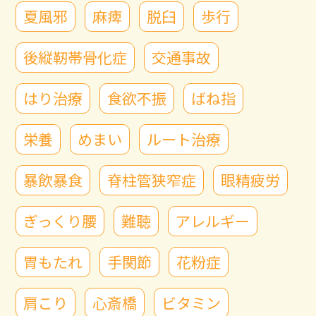
夏風邪
麻痺
脱臼
歩行
後縦靭帯骨化症
交通事故
はり治療
食欲不振
ばね指
栄養
めまい
ルート治療
暴飲暴食
脊柱管狭窄症
眼精疲労
ぎっくり腰
難聴
アレルギー
胃もたれ
手関節
花粉症
肩こり
心斎橋
ビタミン