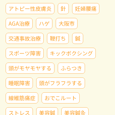
アトピー性皮膚炎
針
妊婦腰痛
AGA治療
ハゲ
大阪市
交通事故治療
鞭打ち
鍼
スポーツ障害
キックボクシング
頭がモヤモヤする
ふらつき
睡眠障害
頭がフラフラする
線維筋痛症
おでこルート
ストレス
美容鍼
美容鍼灸