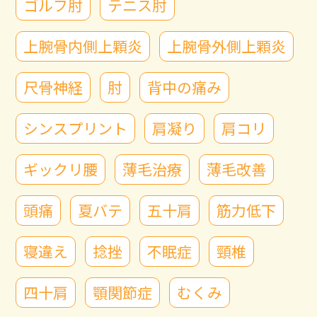
ゴルフ肘
テニス肘
上腕骨内側上顆炎
上腕骨外側上顆炎
尺骨神経
肘
背中の痛み
シンスプリント
肩凝り
肩コリ
ギックリ腰
薄毛治療
薄毛改善
頭痛
夏バテ
五十肩
筋力低下
寝違え
捻挫
不眠症
頸椎
四十肩
顎関節症
むくみ