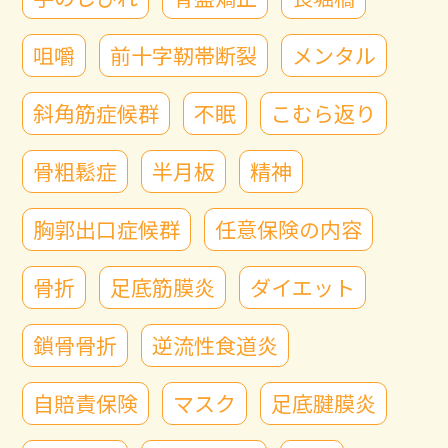
咀嚼
前十字靭帯断裂
メンタル
斜角筋症候群
不眠
こむら返り
骨粗鬆症
半月板
精神
胸郭出口症候群
任意保険の内容
骨折
足底筋膜炎
ダイエット
鎖骨骨折
逆流性食道炎
自賠責保険
マスク
足底腱膜炎