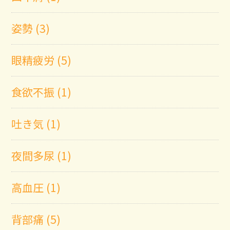
姿勢 (3)
眼精疲労 (5)
食欲不振 (1)
吐き気 (1)
夜間多尿 (1)
高血圧 (1)
背部痛 (5)