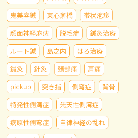
鬼美容鍼
東心斎橋
帯状疱疹
顔面神経麻痺
脱毛症
鍼灸治療
ルート鍼
島之内
はろ治療
鍼灸
針灸
頚部痛
肩痛
pickup
突き指
側弯症
背骨
特発性側湾症
先天性側湾症
病原性側弯症
自律神経の乱れ