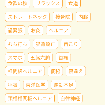
食欲の秋
リラックス
食道
ストレートネック
接骨院
内臓
過緊張
お灸
ヘルニア
むち打ち
猫背矯正
首こり
スマホ
五臓六腑
首痛
椎間板ヘルニア
便秘
寝違え
呼吸
東洋医学
運動不足
頚椎椎間板ヘルニア
自律神経