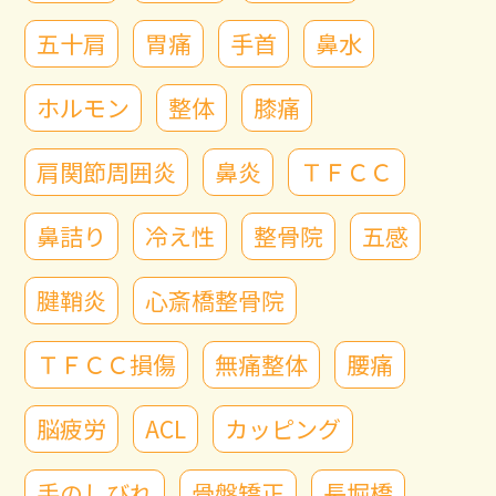
五十肩
胃痛
手首
鼻水
ホルモン
整体
膝痛
肩関節周囲炎
鼻炎
ＴＦＣＣ
鼻詰り
冷え性
整骨院
五感
腱鞘炎
心斎橋整骨院
ＴＦＣＣ損傷
無痛整体
腰痛
脳疲労
ACL
カッピング
手のしびれ
骨盤矯正
長堀橋