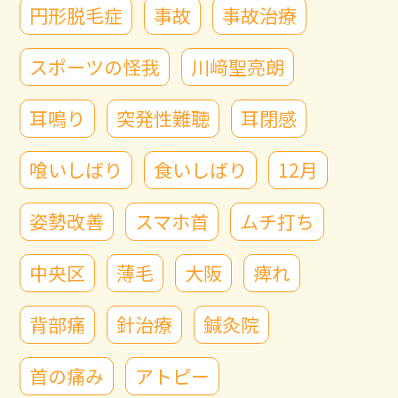
円形脱毛症
事故
事故治療
スポーツの怪我
川﨑聖亮朗
耳鳴り
突発性難聴
耳閉感
喰いしばり
食いしばり
12月
姿勢改善
スマホ首
ムチ打ち
中央区
薄毛
大阪
痺れ
背部痛
針治療
鍼灸院
首の痛み
アトピー