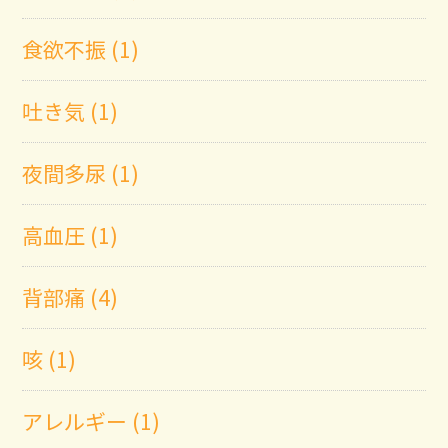
食欲不振 (1)
吐き気 (1)
夜間多尿 (1)
高血圧 (1)
背部痛 (4)
咳 (1)
アレルギー (1)