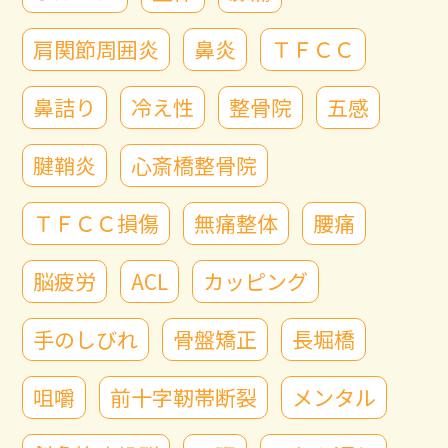
肩関節周囲炎
鼻炎
ＴＦＣＣ
鼻詰り
冷え性
整骨院
五感
腱鞘炎
心斎橋整骨院
ＴＦＣＣ損傷
無痛整体
腰痛
脳疲労
ACL
カッピング
手のしびれ
骨盤矯正
長堀橋
咀嚼
前十字靭帯断裂
メンタル