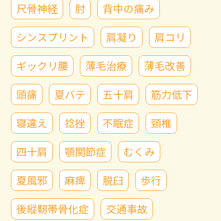
尺骨神経
肘
背中の痛み
シンスプリント
肩凝り
肩コリ
ギックリ腰
薄毛治療
薄毛改善
頭痛
夏バテ
五十肩
筋力低下
寝違え
捻挫
不眠症
頸椎
四十肩
顎関節症
むくみ
夏風邪
麻痺
脱臼
歩行
後縦靭帯骨化症
交通事故