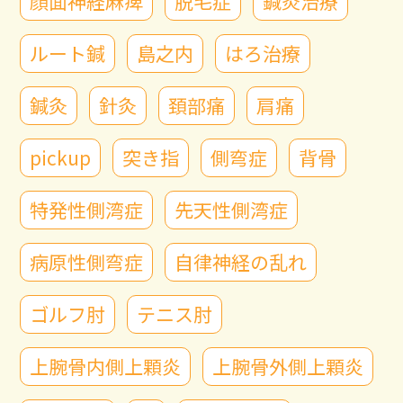
顔面神経麻痺
脱毛症
鍼灸治療
ルート鍼
島之内
はろ治療
鍼灸
針灸
頚部痛
肩痛
pickup
突き指
側弯症
背骨
特発性側湾症
先天性側湾症
病原性側弯症
自律神経の乱れ
ゴルフ肘
テニス肘
上腕骨内側上顆炎
上腕骨外側上顆炎