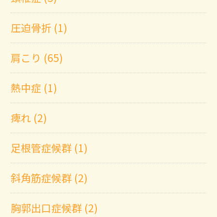
圧迫骨折 (1)
肩こり (65)
熱中症 (1)
痺れ (2)
足根管症候群 (1)
斜角筋症候群 (2)
胸郭出口症候群 (2)