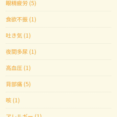
眼精疲労 (5)
食欲不振 (1)
吐き気 (1)
夜間多尿 (1)
高血圧 (1)
背部痛 (5)
咳 (1)
アレルギー (1)