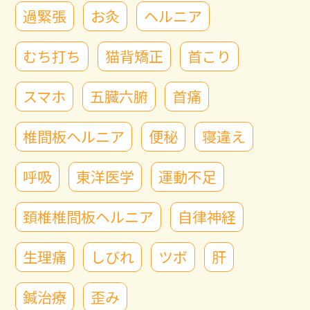
過緊張
お灸
ヘルニア
むち打ち
猫背矯正
首こり
スマホ
五臓六腑
首痛
椎間板ヘルニア
便秘
寝違え
呼吸
東洋医学
運動不足
頚椎椎間板ヘルニア
自律神経
生理痛
しびれ
ツボ
肝
鍼治療
歪み