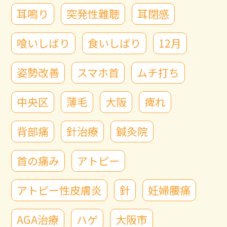
耳鳴り
突発性難聴
耳閉感
喰いしばり
食いしばり
12月
姿勢改善
スマホ首
ムチ打ち
中央区
薄毛
大阪
痺れ
背部痛
針治療
鍼灸院
首の痛み
アトピー
アトピー性皮膚炎
針
妊婦腰痛
AGA治療
ハゲ
大阪市