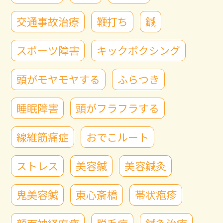
交通事故治療
鞭打ち
鍼
スポーツ障害
キックボクシング
頭がモヤモヤする
ふらつき
睡眠障害
頭がフラフラする
線維筋痛症
おでこルート
ストレス
美容鍼
美容鍼灸
鬼美容鍼
東心斎橋
帯状疱疹