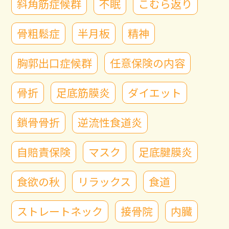
斜角筋症候群
不眠
こむら返り
骨粗鬆症
半月板
精神
胸郭出口症候群
任意保険の内容
骨折
足底筋膜炎
ダイエット
鎖骨骨折
逆流性食道炎
自賠責保険
マスク
足底腱膜炎
食欲の秋
リラックス
食道
ストレートネック
接骨院
内臓