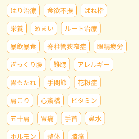
はり治療
食欲不振
ばね指
栄養
めまい
ルート治療
暴飲暴食
脊柱管狭窄症
眼精疲労
ぎっくり腰
難聴
アレルギー
胃もたれ
手関節
花粉症
肩こり
心斎橋
ビタミン
五十肩
胃痛
手首
鼻水
ホルモン
整体
膝痛