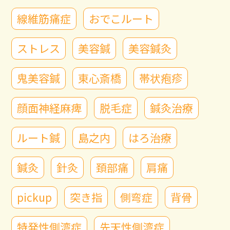
線維筋痛症
おでこルート
ストレス
美容鍼
美容鍼灸
鬼美容鍼
東心斎橋
帯状疱疹
顔面神経麻痺
脱毛症
鍼灸治療
ルート鍼
島之内
はろ治療
鍼灸
針灸
頚部痛
肩痛
pickup
突き指
側弯症
背骨
特発性側湾症
先天性側湾症