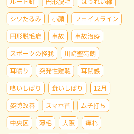
ルート針
円形脱毛
ほうれい線
シワたるみ
小顔
フェイスライン
円形脱毛症
事故
事故治療
スポーツの怪我
川﨑聖亮朗
耳鳴り
突発性難聴
耳閉感
喰いしばり
食いしばり
12月
姿勢改善
スマホ首
ムチ打ち
中央区
薄毛
大阪
痺れ