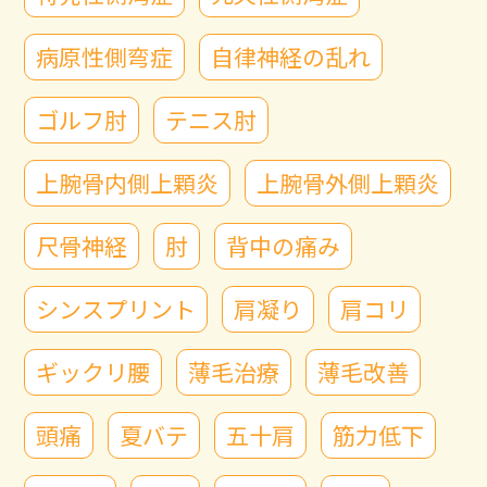
病原性側弯症
自律神経の乱れ
ゴルフ肘
テニス肘
上腕骨内側上顆炎
上腕骨外側上顆炎
尺骨神経
肘
背中の痛み
シンスプリント
肩凝り
肩コリ
ギックリ腰
薄毛治療
薄毛改善
頭痛
夏バテ
五十肩
筋力低下