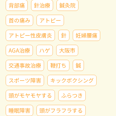
背部痛
針治療
鍼灸院
首の痛み
アトピー
アトピー性皮膚炎
針
妊婦腰痛
AGA治療
ハゲ
大阪市
交通事故治療
鞭打ち
鍼
スポーツ障害
キックボクシング
頭がモヤモヤする
ふらつき
睡眠障害
頭がフラフラする