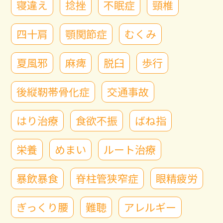
寝違え
捻挫
不眠症
頸椎
四十肩
顎関節症
むくみ
夏風邪
麻痺
脱臼
歩行
後縦靭帯骨化症
交通事故
はり治療
食欲不振
ばね指
栄養
めまい
ルート治療
暴飲暴食
脊柱管狭窄症
眼精疲労
ぎっくり腰
難聴
アレルギー