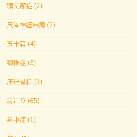
顎関節症 (2)
尺骨神経麻痺 (2)
五十肩 (4)
頚椎症 (3)
圧迫骨折 (1)
肩こり (65)
熱中症 (1)