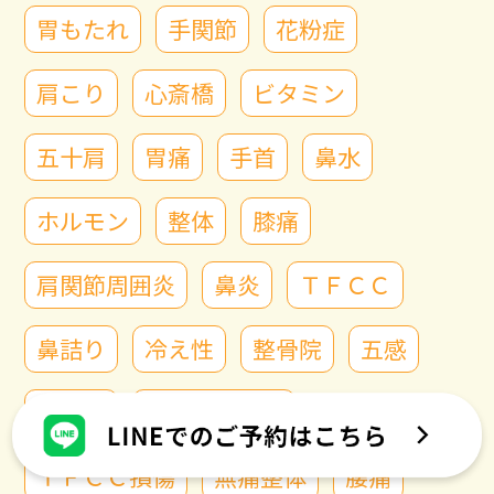
胃もたれ
手関節
花粉症
肩こり
心斎橋
ビタミン
五十肩
胃痛
手首
鼻水
ホルモン
整体
膝痛
肩関節周囲炎
鼻炎
ＴＦＣＣ
鼻詰り
冷え性
整骨院
五感
腱鞘炎
心斎橋整骨院
ＴＦＣＣ損傷
無痛整体
腰痛