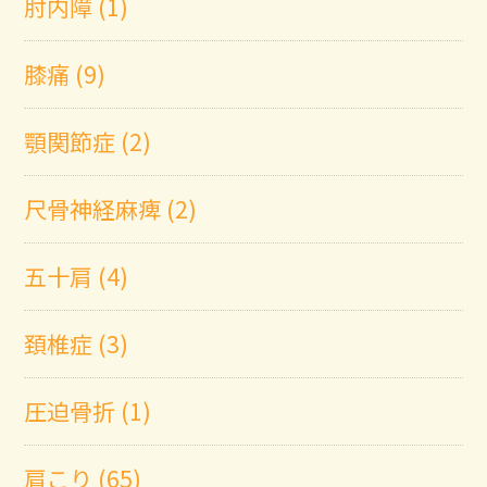
肘内障 (1)
膝痛 (9)
顎関節症 (2)
尺骨神経麻痺 (2)
五十肩 (4)
頚椎症 (3)
圧迫骨折 (1)
肩こり (65)