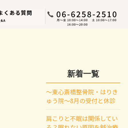
よくある質問
Q&A
新着一覧
～東心斎橋整骨院・はりき
ゅう院～8月の受付と休診
肩こりと不眠は関係してい
る？眠れない原因を鍼治療