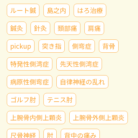
ルート鍼
島之内
はろ治療
鍼灸
針灸
頚部痛
肩痛
pickup
突き指
側弯症
背骨
特発性側湾症
先天性側湾症
病原性側弯症
自律神経の乱れ
ゴルフ肘
テニス肘
上腕骨内側上顆炎
上腕骨外側上顆炎
尺骨神経
肘
背中の痛み