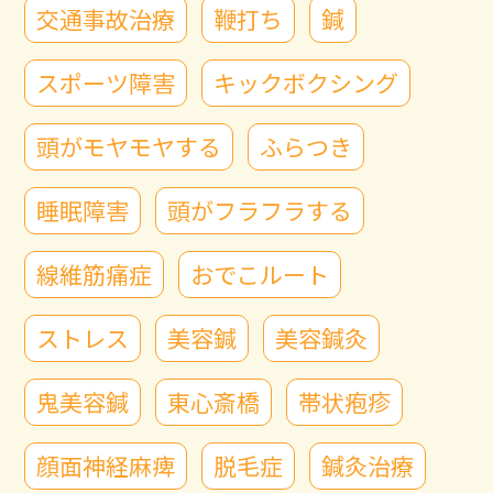
交通事故治療
鞭打ち
鍼
スポーツ障害
キックボクシング
頭がモヤモヤする
ふらつき
睡眠障害
頭がフラフラする
線維筋痛症
おでこルート
ストレス
美容鍼
美容鍼灸
鬼美容鍼
東心斎橋
帯状疱疹
顔面神経麻痺
脱毛症
鍼灸治療