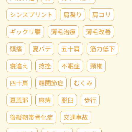
シンスプリント
肩凝り
肩コリ
ギックリ腰
薄毛治療
薄毛改善
頭痛
夏バテ
五十肩
筋力低下
寝違え
捻挫
不眠症
頸椎
四十肩
顎関節症
むくみ
夏風邪
麻痺
脱臼
歩行
後縦靭帯骨化症
交通事故