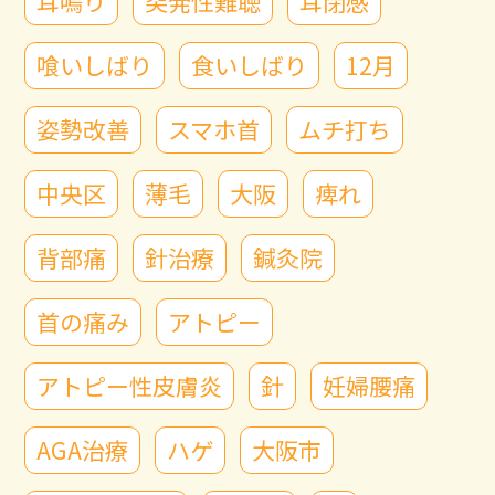
耳鳴り
突発性難聴
耳閉感
喰いしばり
食いしばり
12月
姿勢改善
スマホ首
ムチ打ち
中央区
薄毛
大阪
痺れ
背部痛
針治療
鍼灸院
首の痛み
アトピー
アトピー性皮膚炎
針
妊婦腰痛
AGA治療
ハゲ
大阪市