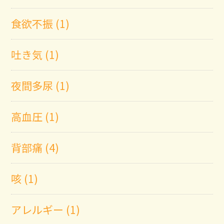
食欲不振 (1)
吐き気 (1)
夜間多尿 (1)
高血圧 (1)
背部痛 (4)
咳 (1)
アレルギー (1)