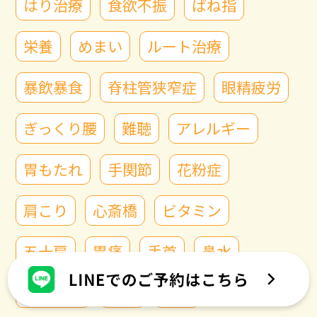
はり治療
食欲不振
ばね指
栄養
めまい
ルート治療
暴飲暴食
脊柱管狭窄症
眼精疲労
ぎっくり腰
難聴
アレルギー
胃もたれ
手関節
花粉症
肩こり
心斎橋
ビタミン
五十肩
胃痛
手首
鼻水
ホルモン
整体
膝痛