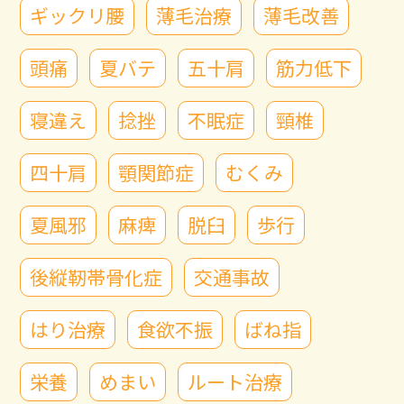
ギックリ腰
薄毛治療
薄毛改善
頭痛
夏バテ
五十肩
筋力低下
寝違え
捻挫
不眠症
頸椎
四十肩
顎関節症
むくみ
夏風邪
麻痺
脱臼
歩行
後縦靭帯骨化症
交通事故
はり治療
食欲不振
ばね指
栄養
めまい
ルート治療