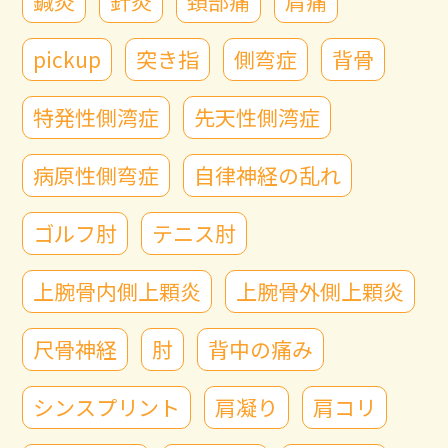
鍼灸
針灸
頚部痛
肩痛
pickup
突き指
側弯症
背骨
特発性側湾症
先天性側湾症
病原性側弯症
自律神経の乱れ
ゴルフ肘
テニス肘
上腕骨内側上顆炎
上腕骨外側上顆炎
尺骨神経
肘
背中の痛み
シンスプリント
肩凝り
肩コリ