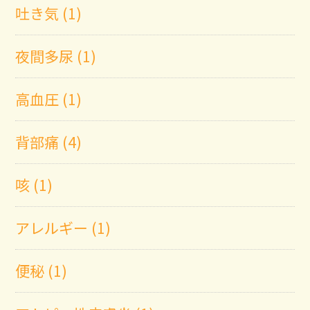
吐き気 (1)
夜間多尿 (1)
高血圧 (1)
背部痛 (4)
咳 (1)
アレルギー (1)
便秘 (1)