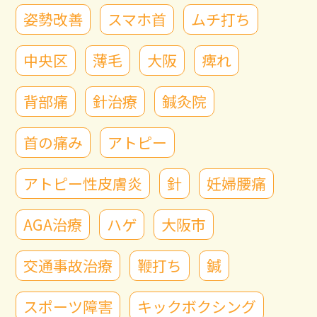
姿勢改善
スマホ首
ムチ打ち
中央区
薄毛
大阪
痺れ
背部痛
針治療
鍼灸院
首の痛み
アトピー
アトピー性皮膚炎
針
妊婦腰痛
AGA治療
ハゲ
大阪市
交通事故治療
鞭打ち
鍼
スポーツ障害
キックボクシング