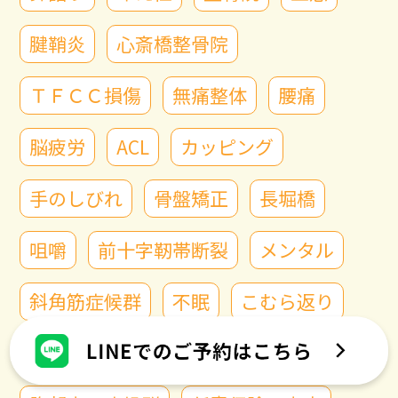
腱鞘炎
心斎橋整骨院
ＴＦＣＣ損傷
無痛整体
腰痛
脳疲労
ACL
カッピング
手のしびれ
骨盤矯正
長堀橋
咀嚼
前十字靭帯断裂
メンタル
斜角筋症候群
不眠
こむら返り
骨粗鬆症
半月板
精神