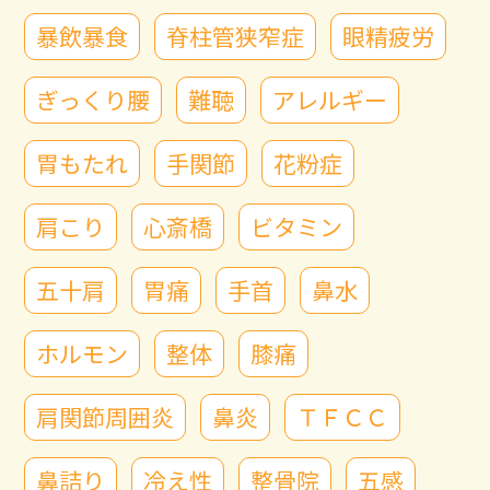
暴飲暴食
脊柱管狭窄症
眼精疲労
ぎっくり腰
難聴
アレルギー
胃もたれ
手関節
花粉症
肩こり
心斎橋
ビタミン
五十肩
胃痛
手首
鼻水
ホルモン
整体
膝痛
肩関節周囲炎
鼻炎
ＴＦＣＣ
鼻詰り
冷え性
整骨院
五感