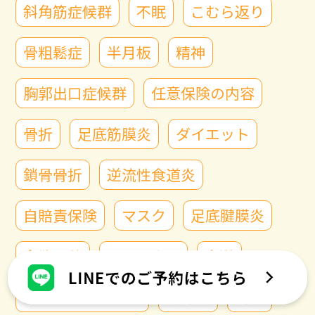
斜角筋症候群
不眠
こむら返り
骨粗鬆症
半月板
精神
胸郭出口症候群
任意保険の内容
骨折
足底筋膜炎
ダイエット
鎖骨骨折
逆流性食道炎
自賠責保険
マスク
足底腱膜炎
食欲の秋
リラックス
食道
ストレートネック
接骨院
内臓