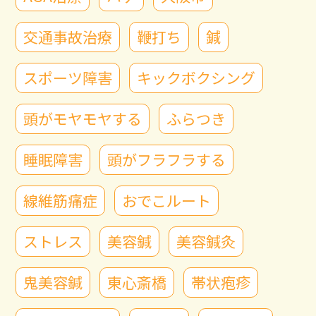
交通事故治療
鞭打ち
鍼
スポーツ障害
キックボクシング
頭がモヤモヤする
ふらつき
睡眠障害
頭がフラフラする
線維筋痛症
おでこルート
ストレス
美容鍼
美容鍼灸
鬼美容鍼
東心斎橋
帯状疱疹