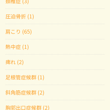
頚椎症 (3)
圧迫骨折 (1)
肩こり (65)
熱中症 (1)
痺れ (2)
足根管症候群 (1)
斜角筋症候群 (2)
胸郭出口症候群 (2)