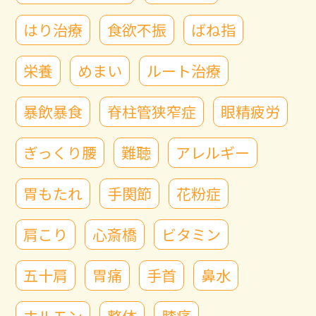
はり治療
食欲不振
ばね指
栄養
めまい
ルート治療
暴飲暴食
脊柱管狭窄症
眼精疲労
ぎっくり腰
難聴
アレルギー
胃もたれ
手関節
花粉症
肩こり
心斎橋
ビタミン
五十肩
胃痛
手首
鼻水
ホルモン
整体
膝痛