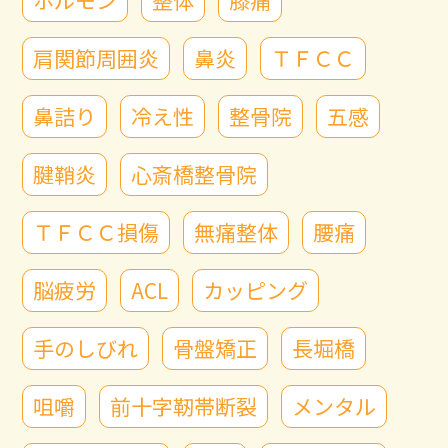
肩関節周囲炎
鼻炎
ＴＦＣＣ
鼻詰り
冷え性
整骨院
五感
腱鞘炎
心斎橋整骨院
ＴＦＣＣ損傷
無痛整体
腰痛
脳疲労
ACL
カッピング
手のしびれ
骨盤矯正
長堀橋
咀嚼
前十字靭帯断裂
メンタル