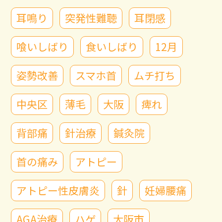
耳鳴り
突発性難聴
耳閉感
喰いしばり
食いしばり
12月
姿勢改善
スマホ首
ムチ打ち
中央区
薄毛
大阪
痺れ
背部痛
針治療
鍼灸院
首の痛み
アトピー
アトピー性皮膚炎
針
妊婦腰痛
AGA治療
ハゲ
大阪市