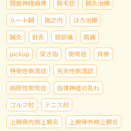
顔面神経麻痺
脱毛症
鍼灸治療
ルート鍼
島之内
はろ治療
鍼灸
針灸
頚部痛
肩痛
pickup
突き指
側弯症
背骨
特発性側湾症
先天性側湾症
病原性側弯症
自律神経の乱れ
ゴルフ肘
テニス肘
上腕骨内側上顆炎
上腕骨外側上顆炎