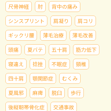
尺骨神経
肘
背中の痛み
シンスプリント
肩凝り
肩コリ
ギックリ腰
薄毛治療
薄毛改善
頭痛
夏バテ
五十肩
筋力低下
寝違え
捻挫
不眠症
頸椎
四十肩
顎関節症
むくみ
夏風邪
麻痺
脱臼
歩行
後縦靭帯骨化症
交通事故