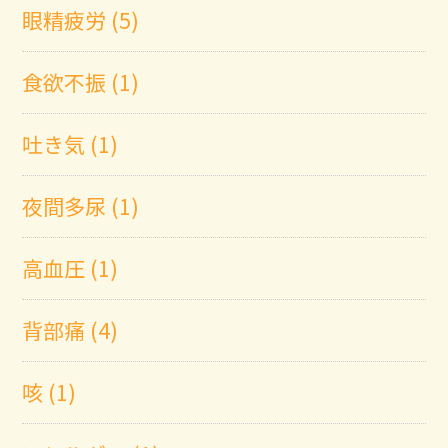
眼精疲労 (5)
食欲不振 (1)
吐き気 (1)
夜間多尿 (1)
高血圧 (1)
背部痛 (4)
咳 (1)