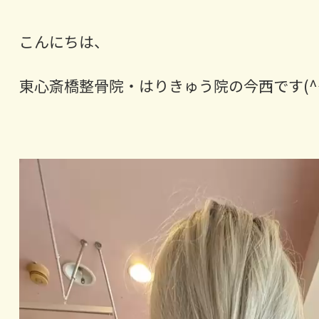
こんにちは、
東心斎橋整骨院・はりきゅう院の今西です(^^
動
画
プ
レ
ー
ヤ
ー