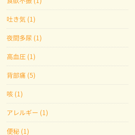
食欲不振 (1)
吐き気 (1)
夜間多尿 (1)
高血圧 (1)
背部痛 (5)
咳 (1)
アレルギー (1)
便秘 (1)