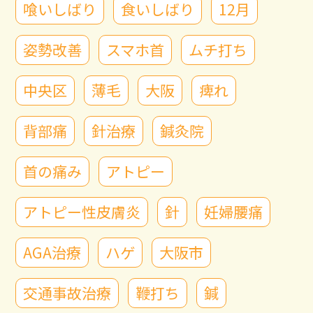
喰いしばり
食いしばり
12月
姿勢改善
スマホ首
ムチ打ち
中央区
薄毛
大阪
痺れ
背部痛
針治療
鍼灸院
首の痛み
アトピー
アトピー性皮膚炎
針
妊婦腰痛
AGA治療
ハゲ
大阪市
交通事故治療
鞭打ち
鍼