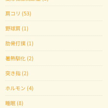
肩コリ (53)
野球肩 (1)
肋骨打撲 (1)
暑熱馴化 (2)
突き指 (2)
ホルモン (4)
睡眠 (8)