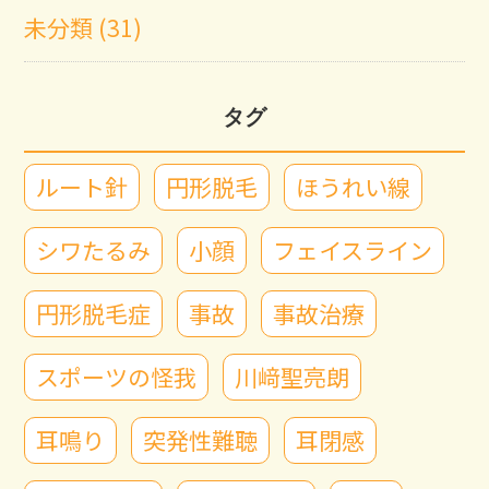
未分類 (31)
タグ
ルート針
円形脱毛
ほうれい線
シワたるみ
小顔
フェイスライン
円形脱毛症
事故
事故治療
スポーツの怪我
川﨑聖亮朗
耳鳴り
突発性難聴
耳閉感