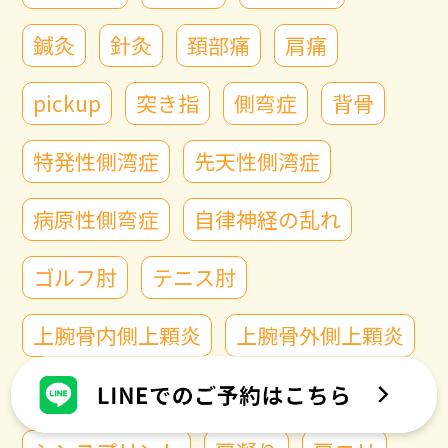
鍼灸
針灸
頚部痛
肩痛
pickup
突き指
側弯症
背骨
特発性側湾症
先天性側湾症
病原性側弯症
自律神経の乱れ
ゴルフ肘
テニス肘
上腕骨内側上顆炎
上腕骨外側上顆炎
尺骨神経
肘
背中の痛み