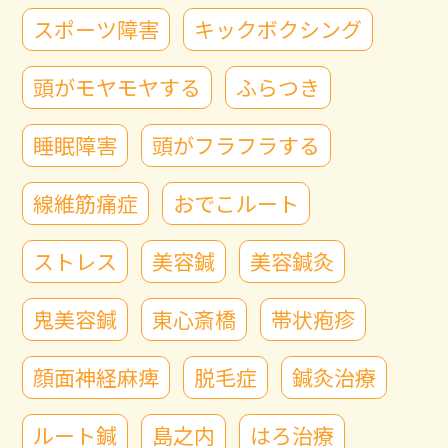
スポーツ障害
キックボクシング
頭がモヤモヤする
ふらつき
睡眠障害
頭がフラフラする
線維筋痛症
おでこルート
ストレス
美容鍼
美容鍼灸
鬼美容鍼
東心斎橋
帯状疱疹
顔面神経麻痺
脱毛症
鍼灸治療
ルート鍼
島之内
はろ治療