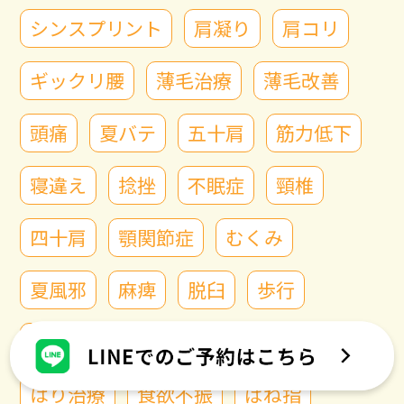
シンスプリント
肩凝り
肩コリ
ギックリ腰
薄毛治療
薄毛改善
頭痛
夏バテ
五十肩
筋力低下
寝違え
捻挫
不眠症
頸椎
四十肩
顎関節症
むくみ
夏風邪
麻痺
脱臼
歩行
後縦靭帯骨化症
交通事故
はり治療
食欲不振
ばね指