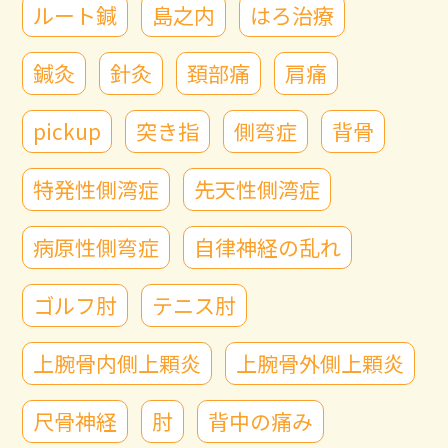
ルート鍼
島之内
はろ治療
鍼灸
針灸
頚部痛
肩痛
pickup
突き指
側弯症
背骨
特発性側湾症
先天性側湾症
病原性側弯症
自律神経の乱れ
ゴルフ肘
テニス肘
上腕骨内側上顆炎
上腕骨外側上顆炎
尺骨神経
肘
背中の痛み