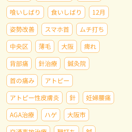
喰いしばり
食いしばり
12月
姿勢改善
スマホ首
ムチ打ち
中央区
薄毛
大阪
痺れ
背部痛
針治療
鍼灸院
首の痛み
アトピー
アトピー性皮膚炎
針
妊婦腰痛
AGA治療
ハゲ
大阪市
交通事故治療
鞭打ち
鍼