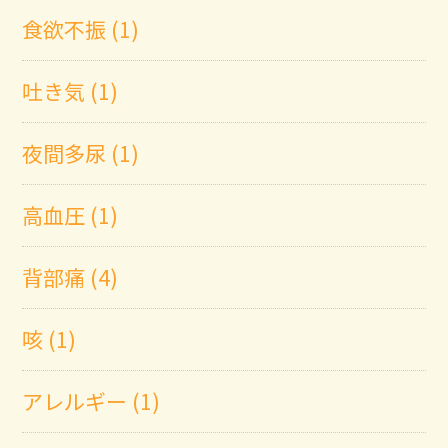
食欲不振 (1)
吐き気 (1)
夜間多尿 (1)
高血圧 (1)
背部痛 (4)
咳 (1)
アレルギー (1)