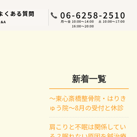
よくある質問
Q&A
新着一覧
～東心斎橋整骨院・はりき
ゅう院～8月の受付と休診
肩こりと不眠は関係してい
る？眠れない原因を鍼治療