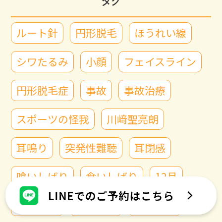
タグ
ルート針
円形脱毛
ほうれい線
シワたるみ
小顔
フェイスライン
円形脱毛症
事故
事故治療
スポーツの怪我
川﨑聖亮朗
耳鳴り
突発性難聴
耳閉感
喰いしばり
食いしばり
12月
姿勢改善
スマホ首
ムチ打ち