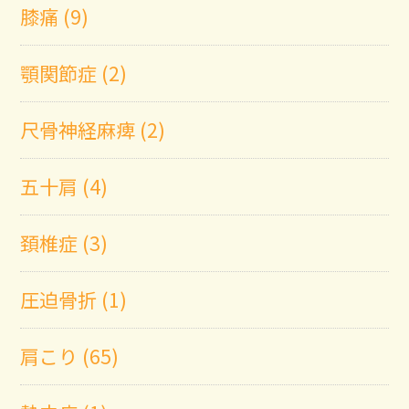
膝痛 (9)
顎関節症 (2)
尺骨神経麻痺 (2)
五十肩 (4)
頚椎症 (3)
圧迫骨折 (1)
肩こり (65)