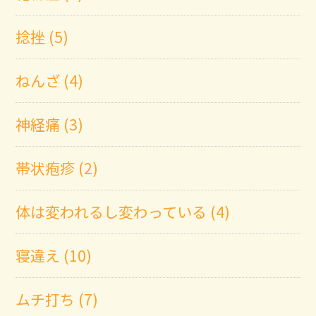
捻挫 (5)
ねんざ (4)
神経痛 (3)
帯状疱疹 (2)
体は変われるし変わっている (4)
寝違え (10)
ムチ打ち (7)