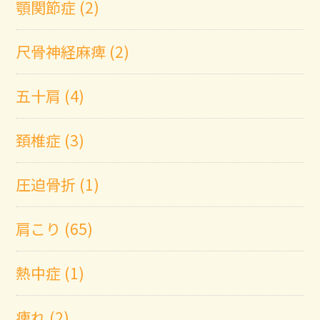
顎関節症 (2)
尺骨神経麻痺 (2)
五十肩 (4)
頚椎症 (3)
圧迫骨折 (1)
肩こり (65)
熱中症 (1)
痺れ (2)