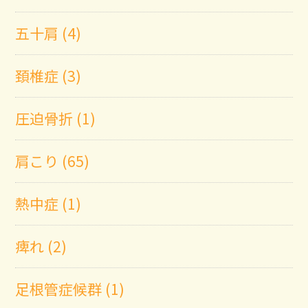
五十肩 (4)
頚椎症 (3)
圧迫骨折 (1)
肩こり (65)
熱中症 (1)
痺れ (2)
足根管症候群 (1)