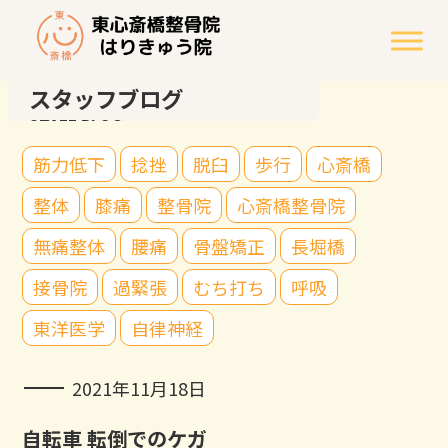
スタッフブログ
STAFF BLOG
筋力低下
捻挫
脱臼
歩行
心斎橋
整体
膝痛
整骨院
心斎橋整骨院
無痛整体
腰痛
骨盤矯正
長堀橋
接骨院
過緊張
むち打ち
呼吸
東洋医学
自律神経
2021年11月18日
自転車 転倒でのケガ