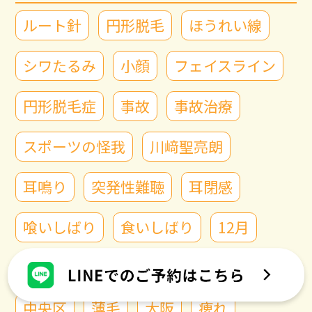
ルート針
円形脱毛
ほうれい線
シワたるみ
小顔
フェイスライン
円形脱毛症
事故
事故治療
スポーツの怪我
川﨑聖亮朗
耳鳴り
突発性難聴
耳閉感
喰いしばり
食いしばり
12月
姿勢改善
スマホ首
ムチ打ち
中央区
薄毛
大阪
痺れ