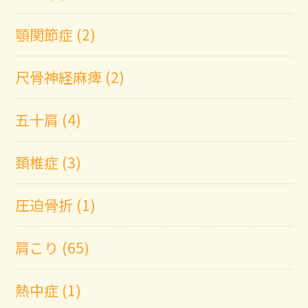
顎関節症 (2)
尺骨神経麻痺 (2)
五十肩 (4)
頚椎症 (3)
圧迫骨折 (1)
肩こり (65)
熱中症 (1)