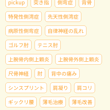
pickup
突き指
側弯症
背骨
特発性側湾症
先天性側湾症
病原性側弯症
自律神経の乱れ
ゴルフ肘
テニス肘
上腕骨内側上顆炎
上腕骨外側上顆炎
尺骨神経
肘
背中の痛み
シンスプリント
肩凝り
肩コリ
ギックリ腰
薄毛治療
薄毛改善