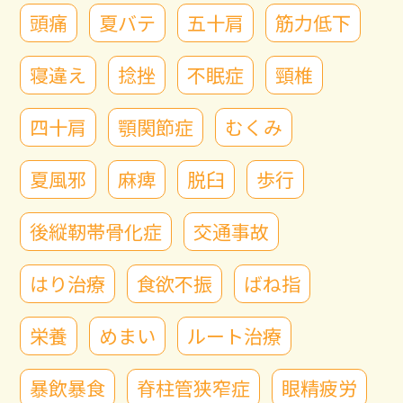
頭痛
夏バテ
五十肩
筋力低下
寝違え
捻挫
不眠症
頸椎
四十肩
顎関節症
むくみ
夏風邪
麻痺
脱臼
歩行
後縦靭帯骨化症
交通事故
はり治療
食欲不振
ばね指
栄養
めまい
ルート治療
暴飲暴食
脊柱管狭窄症
眼精疲労