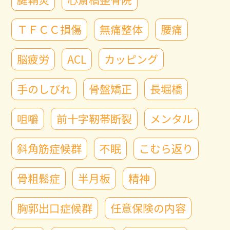
ＴＦＣＣ損傷
無痛整体
腰痛
脳疲労
ACL
カッピング
手のしびれ
骨盤矯正
長堀橋
咀嚼
前十字靭帯断裂
メンタル
斜角筋症候群
不眠
こむら返り
骨粗鬆症
半月板
精神
胸郭出口症候群
任意保険の内容