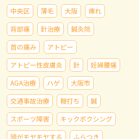
中央区
薄毛
大阪
痺れ
背部痛
針治療
鍼灸院
首の痛み
アトピー
アトピー性皮膚炎
針
妊婦腰痛
AGA治療
ハゲ
大阪市
交通事故治療
鞭打ち
鍼
スポーツ障害
キックボクシング
頭がモヤモヤする
ふらつき