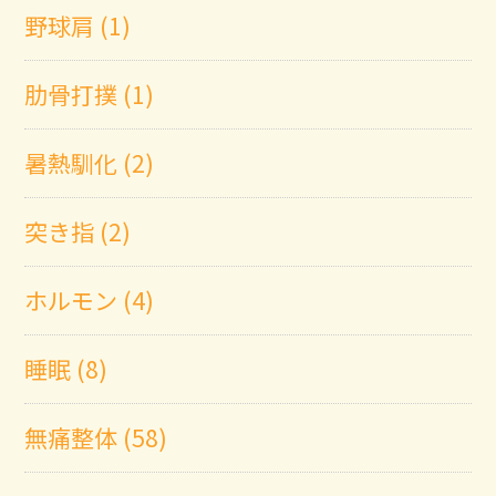
野球肩 (1)
肋骨打撲 (1)
暑熱馴化 (2)
突き指 (2)
ホルモン (4)
睡眠 (8)
無痛整体 (58)