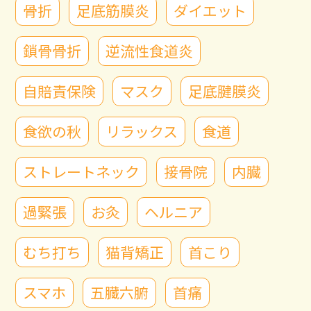
骨折
足底筋膜炎
ダイエット
鎖骨骨折
逆流性食道炎
自賠責保険
マスク
足底腱膜炎
食欲の秋
リラックス
食道
ストレートネック
接骨院
内臓
過緊張
お灸
ヘルニア
むち打ち
猫背矯正
首こり
スマホ
五臓六腑
首痛