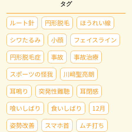
タグ
ルート針
円形脱毛
ほうれい線
シワたるみ
小顔
フェイスライン
円形脱毛症
事故
事故治療
スポーツの怪我
川﨑聖亮朗
耳鳴り
突発性難聴
耳閉感
喰いしばり
食いしばり
12月
姿勢改善
スマホ首
ムチ打ち