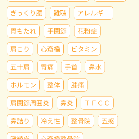
ぎっくり腰
難聴
アレルギー
胃もたれ
手関節
花粉症
肩こり
心斎橋
ビタミン
五十肩
胃痛
手首
鼻水
ホルモン
整体
膝痛
肩関節周囲炎
鼻炎
ＴＦＣＣ
鼻詰り
冷え性
整骨院
五感
腱鞘炎
心斎橋整骨院