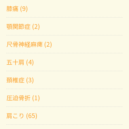
膝痛 (9)
顎関節症 (2)
尺骨神経麻痺 (2)
五十肩 (4)
頚椎症 (3)
圧迫骨折 (1)
肩こり (65)