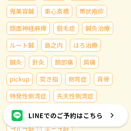
鬼美容鍼
東心斎橋
帯状疱疹
顔面神経麻痺
脱毛症
鍼灸治療
ルート鍼
島之内
はろ治療
鍼灸
針灸
頚部痛
肩痛
pickup
突き指
側弯症
背骨
特発性側湾症
先天性側湾症
病原性側弯症
自律神経の乱れ
ゴルフ肘
テニス肘