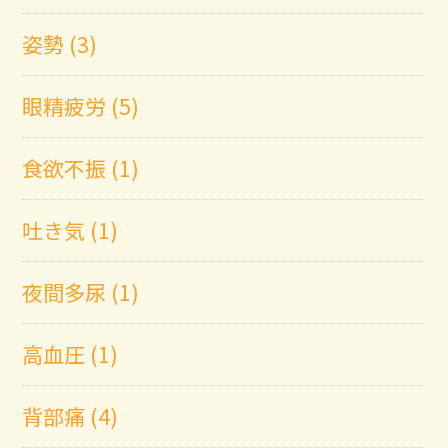
姿勢 (3)
眼精疲労 (5)
食欲不振 (1)
吐き気 (1)
夜間多尿 (1)
高血圧 (1)
背部痛 (4)