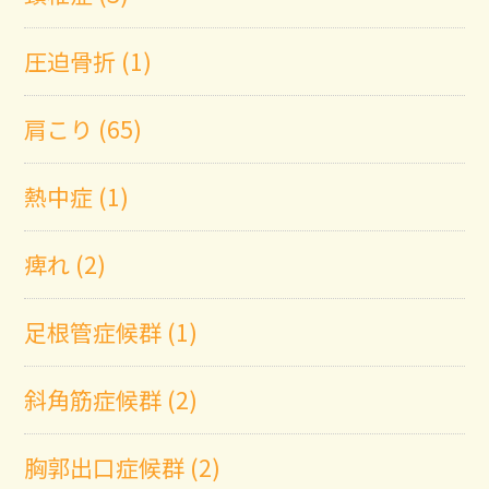
圧迫骨折 (1)
肩こり (65)
熱中症 (1)
痺れ (2)
足根管症候群 (1)
斜角筋症候群 (2)
胸郭出口症候群 (2)