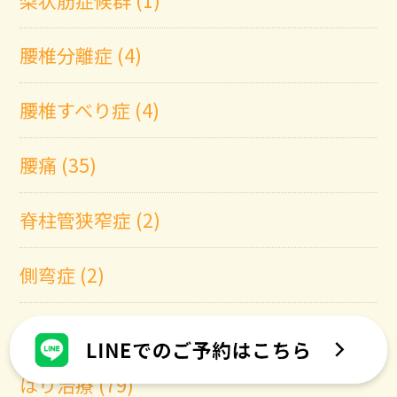
腰椎分離症 (4)
腰椎すべり症 (4)
腰痛 (35)
脊柱管狭窄症 (2)
側弯症 (2)
鼠径ヘルニア (1)
はり治療 (79)