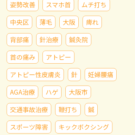
姿勢改善
スマホ首
ムチ打ち
中央区
薄毛
大阪
痺れ
背部痛
針治療
鍼灸院
首の痛み
アトピー
アトピー性皮膚炎
針
妊婦腰痛
AGA治療
ハゲ
大阪市
交通事故治療
鞭打ち
鍼
スポーツ障害
キックボクシング