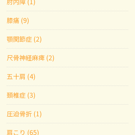
肘内障 (1)
膝痛 (9)
顎関節症 (2)
尺骨神経麻痺 (2)
五十肩 (4)
頚椎症 (3)
圧迫骨折 (1)
肩こり (65)