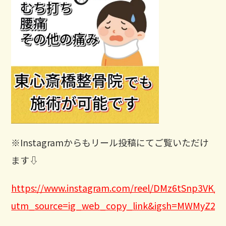
※Instagramからもリール投稿にてご覧いただけ
ます⇩
https://www.instagram.com/reel/DMz6tSnp3VK/?
utm_source=ig_web_copy_link&igsh=MWMyZ21