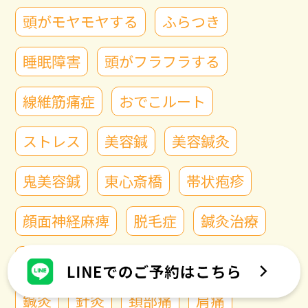
頭がモヤモヤする
ふらつき
睡眠障害
頭がフラフラする
線維筋痛症
おでこルート
ストレス
美容鍼
美容鍼灸
鬼美容鍼
東心斎橋
帯状疱疹
顔面神経麻痺
脱毛症
鍼灸治療
ルート鍼
島之内
はろ治療
鍼灸
針灸
頚部痛
肩痛